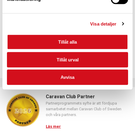
För dig som vill förnya ditt medlemskap
Logga in med hjälp av formuläret och följ anvisningarna.
Visa detaljer
Tillåt alla
Tillåt urval
Avvisa
Caravan Club Partner
Partnerprogrammets syfte är att fördjupa
samarbetet mellan Caravan Club of Sweden
och våra partners.
Läs mer