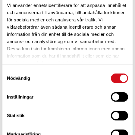
Vi använder enhetsidentifierare för att anpassa innehållet
och annonserna till användarna, tillhandahålla funktioner
för sociala medier och analysera vår trafik. Vi
vidarebefordrar även sådana identifierare och annan
information från din enhet till de sociala medier och
annons- och analysföretag som vi samarbetar med.
Dessa kan i sin tur kombinera informationen med annan
För dig som är blivande ny medlem
Ta del av alla förmåner.
Bli medlem idag.
information som du har tillhandahållit eller som de har
samlat in när du har använt deras tjänster.
Samtyckesval
Nödvändig
Inställningar
Statistik
Marknadsföring