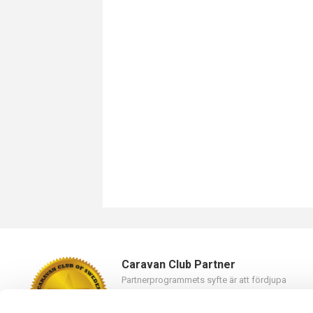
Caravan Club Partner
Partnerprogrammets syfte är att fördjupa
samarbetet mellan Caravan Club of Sweden oc
våra partners.