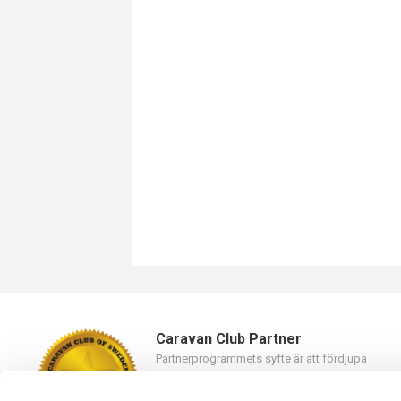
Caravan Club Partner
Partnerprogrammets syfte är att fördjupa
samarbetet mellan Caravan Club of Sweden oc
våra partners.