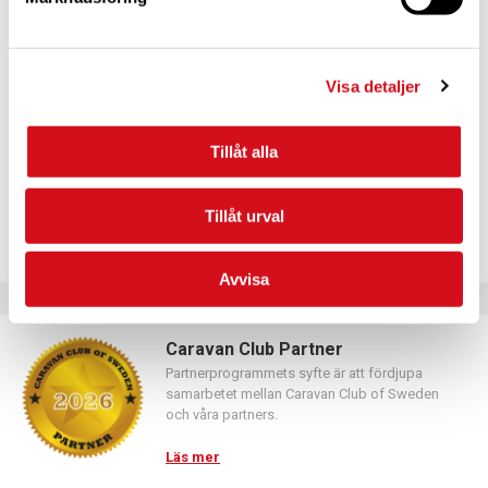
För dig som vill förnya ditt medlemskap
Logga in med hjälp av formuläret och följ anvisningarna.
Visa detaljer
Tillåt alla
Tillåt urval
Avvisa
Caravan Club Partner
Partnerprogrammets syfte är att fördjupa
samarbetet mellan Caravan Club of Sweden
och våra partners.
Läs mer