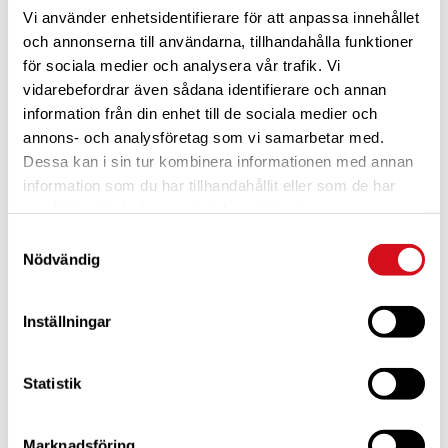
Vi använder enhetsidentifierare för att anpassa innehållet
och annonserna till användarna, tillhandahålla funktioner
för sociala medier och analysera vår trafik. Vi
vidarebefordrar även sådana identifierare och annan
information från din enhet till de sociala medier och
annons- och analysföretag som vi samarbetar med.
Dessa kan i sin tur kombinera informationen med annan
För dig som är blivande ny medlem
Ta del av alla förmåner.
Bli medlem idag.
information som du har tillhandahållit eller som de har
samlat in när du har använt deras tjänster.
Samtyckesval
Nödvändig
Inställningar
Statistik
Marknadsföring