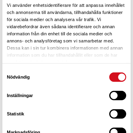
Vi använder enhetsidentifierare för att anpassa innehållet
och annonserna till användarna, tillhandahålla funktioner
för sociala medier och analysera vår trafik. Vi
vidarebefordrar även sådana identifierare och annan
information från din enhet till de sociala medier och
annons- och analysföretag som vi samarbetar med.
Dessa kan i sin tur kombinera informationen med annan
För dig som är blivande ny medlem
Ta del av alla förmåner.
Bli medlem idag.
information som du har tillhandahållit eller som de har
samlat in när du har använt deras tjänster.
Samtyckesval
Nödvändig
Inställningar
Statistik
Marknadsföring