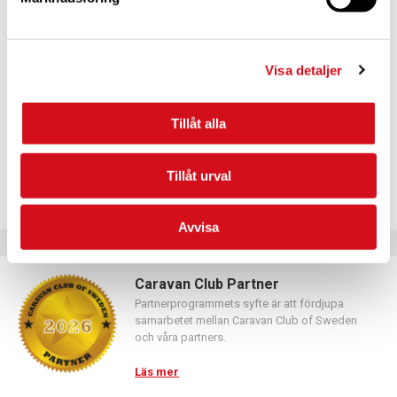
För dig som vill förnya ditt medlemskap
Logga in med hjälp av formuläret och följ anvisningarna.
Visa detaljer
Tillåt alla
Tillåt urval
Avvisa
Caravan Club Partner
Partnerprogrammets syfte är att fördjupa
samarbetet mellan Caravan Club of Sweden
och våra partners.
Läs mer