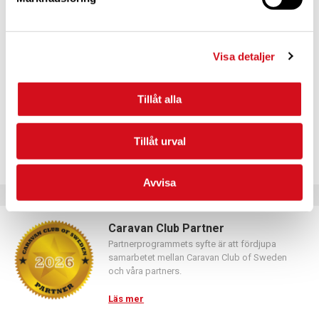
För dig som vill förnya ditt medlemskap
Logga in med hjälp av formuläret och följ anvisningarna.
Visa detaljer
Tillåt alla
Tillåt urval
Avvisa
Caravan Club Partner
Partnerprogrammets syfte är att fördjupa
samarbetet mellan Caravan Club of Sweden
och våra partners.
Läs mer