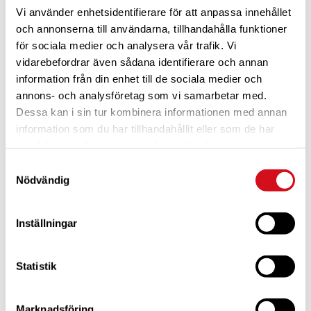
Vi använder enhetsidentifierare för att anpassa innehållet
och annonserna till användarna, tillhandahålla funktioner
för sociala medier och analysera vår trafik. Vi
vidarebefordrar även sådana identifierare och annan
information från din enhet till de sociala medier och
annons- och analysföretag som vi samarbetar med.
Dessa kan i sin tur kombinera informationen med annan
För dig som är blivande ny medlem
Ta del av alla förmåner.
Bli medlem idag.
information som du har tillhandahållit eller som de har
samlat in när du har använt deras tjänster.
Samtyckesval
Nödvändig
Inställningar
Statistik
Marknadsföring