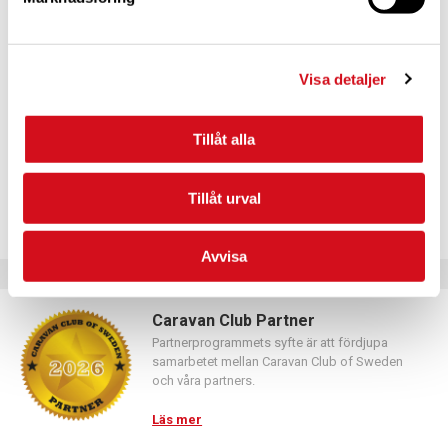
För dig som vill förnya ditt medlemskap
Logga in med hjälp av formuläret och följ anvisningarna.
Visa detaljer
Tillåt alla
Tillåt urval
Avvisa
Caravan Club Partner
Partnerprogrammets syfte är att fördjupa
samarbetet mellan Caravan Club of Sweden
och våra partners.
Läs mer