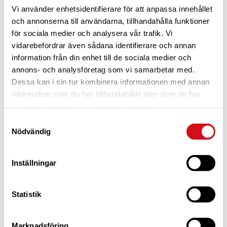
Vi använder enhetsidentifierare för att anpassa innehållet
och annonserna till användarna, tillhandahålla funktioner
för sociala medier och analysera vår trafik. Vi
vidarebefordrar även sådana identifierare och annan
information från din enhet till de sociala medier och
annons- och analysföretag som vi samarbetar med.
Dessa kan i sin tur kombinera informationen med annan
För dig som är blivande ny medlem
Ta del av alla förmåner.
Bli medlem idag.
information som du har tillhandahållit eller som de har
samlat in när du har använt deras tjänster.
Samtyckesval
Nödvändig
Inställningar
Statistik
Marknadsföring