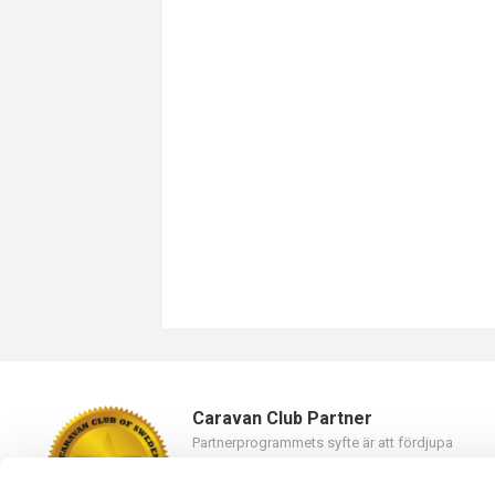
Caravan Club Partner
Partnerprogrammets syfte är att fördjupa
samarbetet mellan Caravan Club of Sweden oc
våra partners.