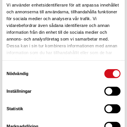
Vi använder enhetsidentifierare för att anpassa innehållet
och annonserna till användarna, tillhandahålla funktioner
för sociala medier och analysera vår trafik. Vi
vidarebefordrar även sådana identifierare och annan
information från din enhet till de sociala medier och
annons- och analysföretag som vi samarbetar med.
Dessa kan i sin tur kombinera informationen med annan
För dig som är blivande ny medlem
Ta del av alla förmåner.
Bli medlem idag.
information som du har tillhandahållit eller som de har
samlat in när du har använt deras tjänster.
Samtyckesval
Nödvändig
Inställningar
Statistik
Marknadsföring