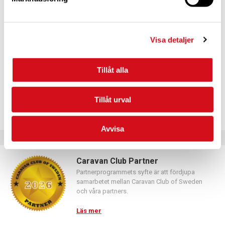
För dig som vill förnya ditt medlemskap
Logga in med hjälp av formuläret och följ anvisningarna.
Visa detaljer
Tillåt alla
Tillåt urval
Avvisa
Caravan Club Partner
Partnerprogrammets syfte är att fördjupa
samarbetet mellan Caravan Club of Sweden
och våra partners.
Läs mer