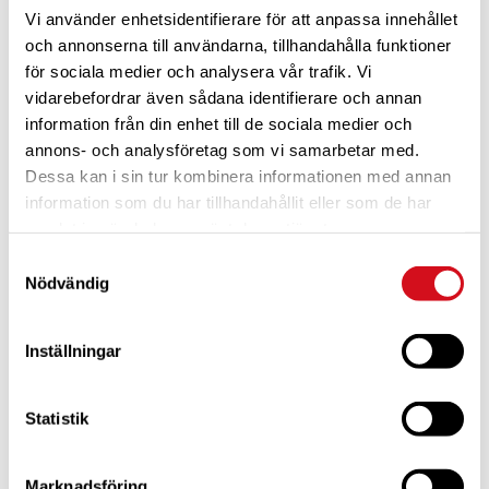
Vi använder enhetsidentifierare för att anpassa innehållet
och annonserna till användarna, tillhandahålla funktioner
för sociala medier och analysera vår trafik. Vi
vidarebefordrar även sådana identifierare och annan
information från din enhet till de sociala medier och
annons- och analysföretag som vi samarbetar med.
Dessa kan i sin tur kombinera informationen med annan
För dig som är blivande ny medlem
Ta del av alla förmåner.
Bli medlem idag.
information som du har tillhandahållit eller som de har
samlat in när du har använt deras tjänster.
Samtyckesval
Nödvändig
Inställningar
Statistik
Marknadsföring