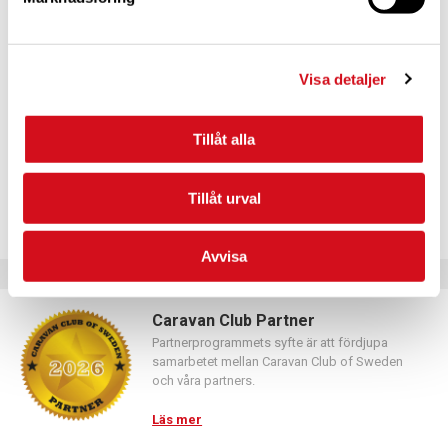
För dig som vill förnya ditt medlemskap
Logga in med hjälp av formuläret och följ anvisningarna.
Visa detaljer
Tillåt alla
Tillåt urval
Avvisa
Caravan Club Partner
Partnerprogrammets syfte är att fördjupa
samarbetet mellan Caravan Club of Sweden
och våra partners.
Läs mer