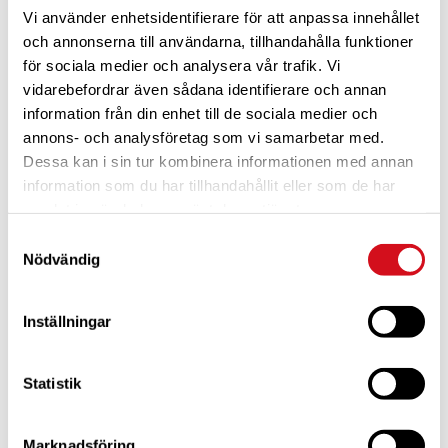
Vi använder enhetsidentifierare för att anpassa innehållet
och annonserna till användarna, tillhandahålla funktioner
för sociala medier och analysera vår trafik. Vi
vidarebefordrar även sådana identifierare och annan
information från din enhet till de sociala medier och
annons- och analysföretag som vi samarbetar med.
Dessa kan i sin tur kombinera informationen med annan
För dig som är blivande ny medlem
Ta del av alla förmåner.
Bli medlem idag.
information som du har tillhandahållit eller som de har
samlat in när du har använt deras tjänster.
Samtyckesval
Nödvändig
Inställningar
Statistik
Marknadsföring