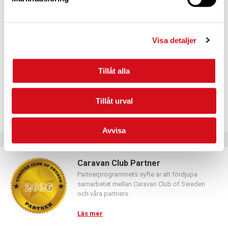
För dig som vill förnya ditt medlemskap
Logga in med hjälp av formuläret och följ anvisningarna.
Visa detaljer
Tillåt alla
Tillåt urval
Avvisa
Caravan Club Partner
Partnerprogrammets syfte är att fördjupa
samarbetet mellan Caravan Club of Sweden
och våra partners.
Läs mer