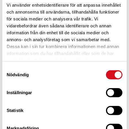
Vi använder enhetsidentifierare för att anpassa innehållet
och annonserna till användarna, tillhandahålla funktioner
för sociala medier och analysera vår trafik. Vi
vidarebefordrar även sådana identifierare och annan
information från din enhet till de sociala medier och
annons- och analysföretag som vi samarbetar med.
Dessa kan i sin tur kombinera informationen med annan
För dig som är blivande ny medlem
Ta del av alla förmåner.
Bli medlem idag.
information som du har tillhandahållit eller som de har
samlat in när du har använt deras tjänster.
Samtyckesval
Nödvändig
Inställningar
Statistik
Marknadsföring