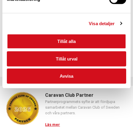
För dig som vill förnya ditt medlemskap
Logga in med hjälp av formuläret och följ anvisningarna.
Visa detaljer
Tillåt alla
Tillåt urval
Avvisa
Caravan Club Partner
Partnerprogrammets syfte är att fördjupa
samarbetet mellan Caravan Club of Sweden
och våra partners.
Läs mer