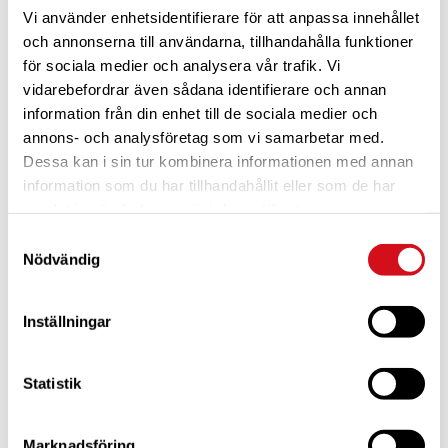
Vi använder enhetsidentifierare för att anpassa innehållet
och annonserna till användarna, tillhandahålla funktioner
för sociala medier och analysera vår trafik. Vi
vidarebefordrar även sådana identifierare och annan
information från din enhet till de sociala medier och
annons- och analysföretag som vi samarbetar med.
Dessa kan i sin tur kombinera informationen med annan
För dig som är blivande ny medlem
Ta del av alla förmåner.
Bli medlem idag.
information som du har tillhandahållit eller som de har
samlat in när du har använt deras tjänster.
Samtyckesval
Nödvändig
Inställningar
Statistik
Marknadsföring