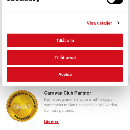
För dig som vill förnya ditt medlemskap
Logga in med hjälp av formuläret och följ anvisningarna.
Visa detaljer
Tillåt alla
Tillåt urval
Avvisa
Caravan Club Partner
Partnerprogrammets syfte är att fördjupa
samarbetet mellan Caravan Club of Sweden
och våra partners.
Läs mer