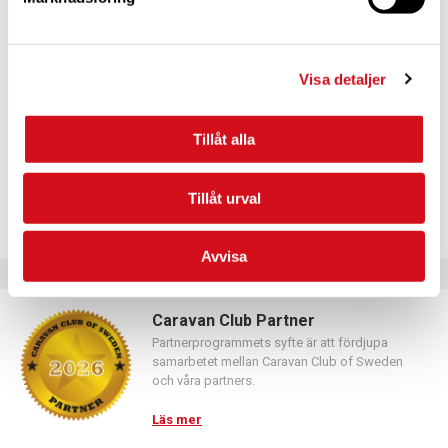
För dig som vill förnya ditt medlemskap
Logga in med hjälp av formuläret och följ anvisningarna.
Visa detaljer
Tillåt alla
Tillåt urval
Avvisa
Caravan Club Partner
Partnerprogrammets syfte är att fördjupa
samarbetet mellan Caravan Club of Sweden
och våra partners.
Läs mer