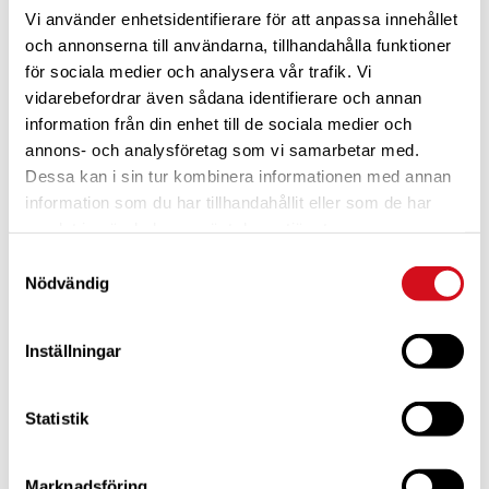
Vi använder enhetsidentifierare för att anpassa innehållet
och annonserna till användarna, tillhandahålla funktioner
för sociala medier och analysera vår trafik. Vi
vidarebefordrar även sådana identifierare och annan
information från din enhet till de sociala medier och
annons- och analysföretag som vi samarbetar med.
Dessa kan i sin tur kombinera informationen med annan
För dig som är blivande ny medlem
Ta del av alla förmåner.
Bli medlem idag.
information som du har tillhandahållit eller som de har
samlat in när du har använt deras tjänster.
Samtyckesval
Nödvändig
Inställningar
Statistik
Marknadsföring