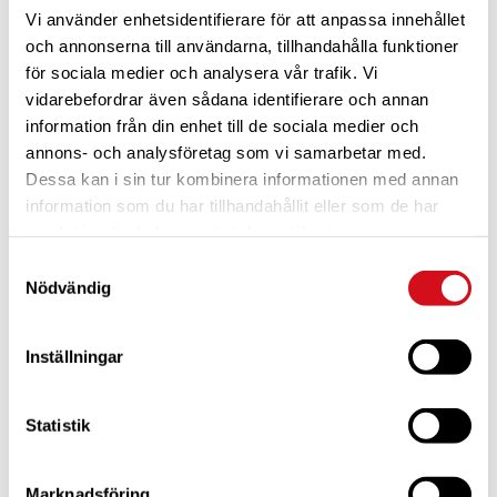
Vi använder enhetsidentifierare för att anpassa innehållet
och annonserna till användarna, tillhandahålla funktioner
för sociala medier och analysera vår trafik. Vi
vidarebefordrar även sådana identifierare och annan
information från din enhet till de sociala medier och
annons- och analysföretag som vi samarbetar med.
Dessa kan i sin tur kombinera informationen med annan
För dig som är blivande ny medlem
Ta del av alla förmåner.
Bli medlem idag.
information som du har tillhandahållit eller som de har
samlat in när du har använt deras tjänster.
Samtyckesval
Nödvändig
Inställningar
Statistik
Marknadsföring