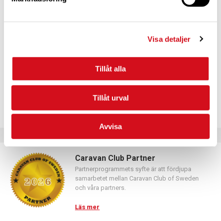
För dig som vill förnya ditt medlemskap
Logga in med hjälp av formuläret och följ anvisningarna.
Visa detaljer
Tillåt alla
Tillåt urval
Avvisa
Caravan Club Partner
Partnerprogrammets syfte är att fördjupa
samarbetet mellan Caravan Club of Sweden
och våra partners.
Läs mer