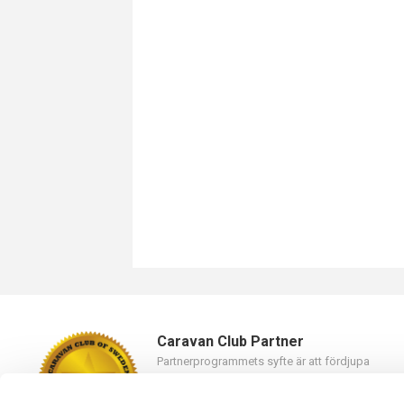
Caravan Club Partner
Partnerprogrammets syfte är att fördjupa
samarbetet mellan Caravan Club of Sweden oc
våra partners.