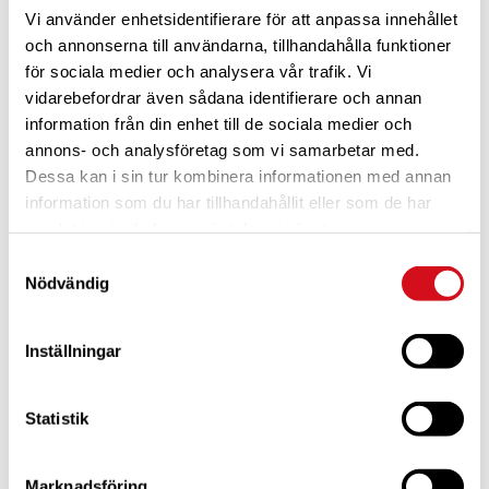
Vi använder enhetsidentifierare för att anpassa innehållet
och annonserna till användarna, tillhandahålla funktioner
för sociala medier och analysera vår trafik. Vi
vidarebefordrar även sådana identifierare och annan
information från din enhet till de sociala medier och
annons- och analysföretag som vi samarbetar med.
Dessa kan i sin tur kombinera informationen med annan
För dig som är blivande ny medlem
Ta del av alla förmåner.
Bli medlem idag.
information som du har tillhandahållit eller som de har
samlat in när du har använt deras tjänster.
Samtyckesval
Nödvändig
Inställningar
Statistik
Marknadsföring