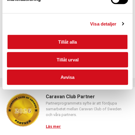
För dig som vill förnya ditt medlemskap
Logga in med hjälp av formuläret och följ anvisningarna.
Visa detaljer
Tillåt alla
Tillåt urval
Avvisa
Caravan Club Partner
Partnerprogrammets syfte är att fördjupa
samarbetet mellan Caravan Club of Sweden
och våra partners.
Läs mer