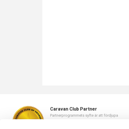
Caravan Club Partner
Partnerprogrammets syfte är att fördjupa
samarbetet mellan Caravan Club of Sweden oc
våra partners.