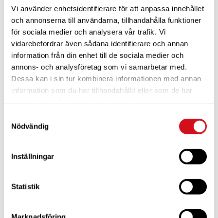
Vi använder enhetsidentifierare för att anpassa innehållet
och annonserna till användarna, tillhandahålla funktioner
för sociala medier och analysera vår trafik. Vi
vidarebefordrar även sådana identifierare och annan
information från din enhet till de sociala medier och
annons- och analysföretag som vi samarbetar med.
Dessa kan i sin tur kombinera informationen med annan
För dig som är blivande ny medlem
Ta del av alla förmåner.
Bli medlem idag.
information som du har tillhandahållit eller som de har
samlat in när du har använt deras tjänster.
Samtyckesval
Nödvändig
Inställningar
Statistik
Marknadsföring