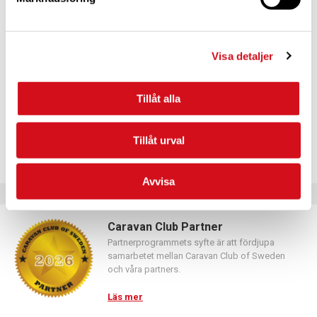
För dig som vill förnya ditt medlemskap
Logga in med hjälp av formuläret och följ anvisningarna.
Visa detaljer
Tillåt alla
Tillåt urval
Avvisa
Caravan Club Partner
Partnerprogrammets syfte är att fördjupa
samarbetet mellan Caravan Club of Sweden
och våra partners.
Läs mer