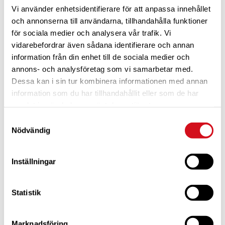
Vi använder enhetsidentifierare för att anpassa innehållet
och annonserna till användarna, tillhandahålla funktioner
för sociala medier och analysera vår trafik. Vi
vidarebefordrar även sådana identifierare och annan
information från din enhet till de sociala medier och
annons- och analysföretag som vi samarbetar med.
Dessa kan i sin tur kombinera informationen med annan
För dig som är blivande ny medlem
Ta del av alla förmåner.
Bli medlem idag.
information som du har tillhandahållit eller som de har
samlat in när du har använt deras tjänster.
Samtyckesval
Nödvändig
Inställningar
Statistik
Marknadsföring