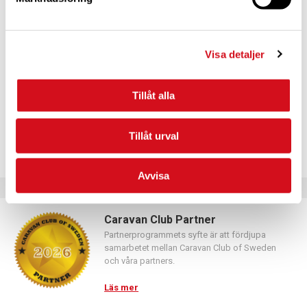
För dig som vill förnya ditt medlemskap
Logga in med hjälp av formuläret och följ anvisningarna.
Visa detaljer
Tillåt alla
Tillåt urval
Avvisa
Caravan Club Partner
Partnerprogrammets syfte är att fördjupa
samarbetet mellan Caravan Club of Sweden
och våra partners.
Läs mer