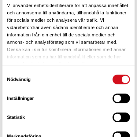
Vi använder enhetsidentifierare för att anpassa innehållet
och annonserna till användarna, tillhandahålla funktioner
för sociala medier och analysera vår trafik. Vi
vidarebefordrar även sådana identifierare och annan
information från din enhet till de sociala medier och
annons- och analysföretag som vi samarbetar med.
Dessa kan i sin tur kombinera informationen med annan
För dig som är blivande ny medlem
Ta del av alla förmåner.
Bli medlem idag.
information som du har tillhandahållit eller som de har
samlat in när du har använt deras tjänster.
Samtyckesval
Nödvändig
Inställningar
Statistik
Marknadsföring