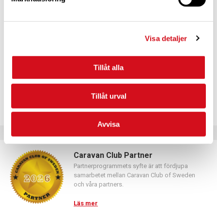
För dig som vill förnya ditt medlemskap
Logga in med hjälp av formuläret och följ anvisningarna.
Visa detaljer
Tillåt alla
Tillåt urval
Avvisa
Caravan Club Partner
Partnerprogrammets syfte är att fördjupa
samarbetet mellan Caravan Club of Sweden
och våra partners.
Läs mer