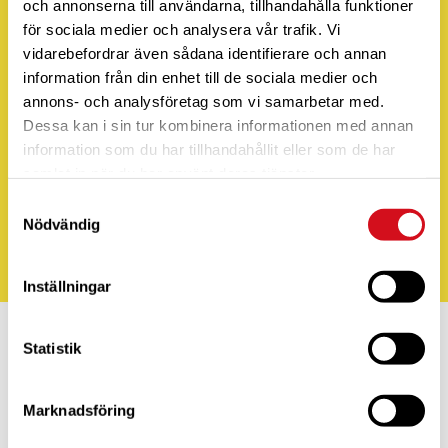
och annonserna till användarna, tillhandahålla funktioner
AKHusbilfritid är nu även ny återförsäljare av och
för sociala medier och analysera vår trafik. Vi
serviceverkstad åt
Rapido
https://www.rapido-husbil.se/
vidarebefordrar även sådana identifierare och annan
information från din enhet till de sociala medier och
annons- och analysföretag som vi samarbetar med.
Dessa kan i sin tur kombinera informationen med annan
information som du har tillhandahållit eller som de har
samlat in när du har använt deras tjänster.
Samtyckesval
Nödvändig
Inställningar
Statistik
Marknadsföring