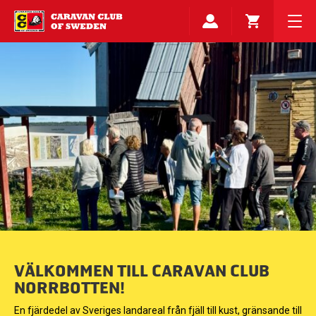
VÄLKOMMEN TILL CARAVAN CLUB
NORRBOTTEN!
En fjärdedel av Sveriges landareal från fjäll till kust, gränsande till