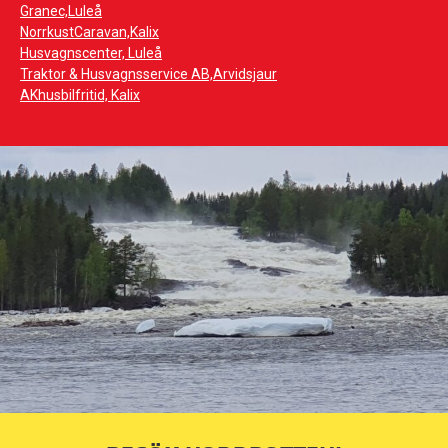
Granec,Luleå
NorrkustCaravan,Kalix
Husvagnscenter, Luleå
Traktor & Husvagnsservice AB,Arvidsjaur
AKhusbilfritid, Kalix