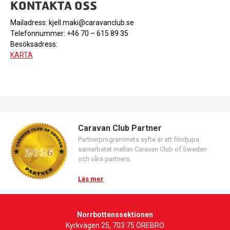
KONTAKTA OSS
Mailadress:
kjell.maki@caravanclub.se
Telefonnummer: +46 70 – 615 89 35
Besöksadress:
KARTA
Caravan Club Partner
Partnerprogrammets syfte är att fördjupa
samarbetet mellan Caravan Club of Sweden
och våra partners.
Läs mer
Norrbottenssektionen
Kyrkvägen 25, 703 75 ÖREBRO