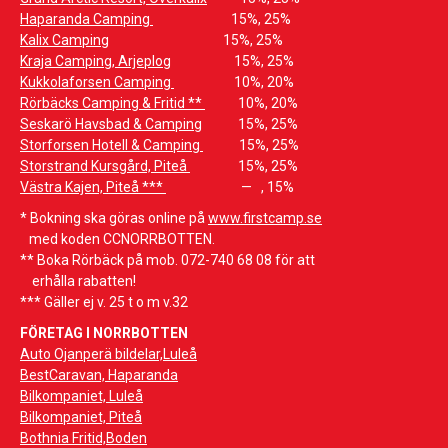
Haparanda Camping
1
5%,
2
5%
Kalix Camping
1
5%
, 2
5%
Kraja Camping, Arjeplog
15%, 25%
Kukkolaforsen Camping
1
0%,
2
0%
Rörbäcks Camping & Fritid **
1
0%, 2
0%
Seskarö Havsbad & Camping
1
5%,
2
5%
Storforsen Hotell & Camping
1
5%,
2
5%
Storstrand Kursgård, Piteå
1
5%, 2
5%
Västra Kajen, Piteå ***
— , 15%
* Bokning ska göras online på
www.firstcamp.se
med koden CCNORRBOTTEN.
** Boka Rörbäck på mob. 072-740 68 08 för att
erhålla rabatten!
*** Gäller ej v. 25 t o m v.32
FÖRETAG I NORRBOTTEN
Auto Ojanperä bildelar,Luleå
BestCaravan, Haparanda
Bilkompaniet, Luleå
Bilkompaniet, Piteå
Bothnia Fritid,Boden