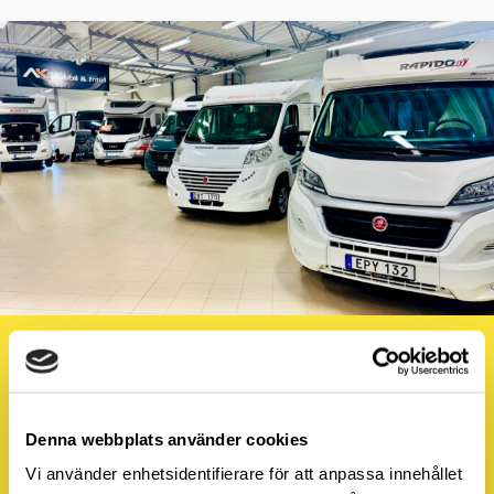
OBS! NYTT SAMARBETSAVTAL
AKhusbilfritid
på Stabsvägen 5 i Kalix har tecknat rabattavtal
med oss och erbjuder medlemmarna följande rabatter:
Denna webbplats använder cookies
Tillbehör 10 %
Vi använder enhetsidentifierare för att anpassa innehållet
Verkstadskostnader husbil/husvagn 10 %