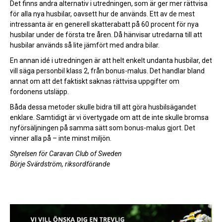
Det finns andra alternativ i utredningen, som är ger mer rättvisa
för alla nya husbilar, oavsett hur de används. Ett av de mest
intressanta är en generell skatterabatt på 60 procent för nya
husbilar under de första tre åren. Då hänvisar utredarna till att
husbilar används så lite jämfört med andra bilar.
En annan idé i utredningen är att helt enkelt undanta husbilar, det
vill säga personbil klass 2, från bonus-malus. Det handlar bland
annat om att det faktiskt saknas rättvisa uppgifter om
fordonens utsläpp.
Båda dessa metoder skulle bidra till att göra husbilsägandet
enklare. Samtidigt är vi övertygade om att de inte skulle bromsa
nyförsäljningen på samma sätt som bonus-malus gjort. Det
vinner alla på – inte minst miljön.
Styrelsen för Caravan Club of Sweden
Börje Svärdström, riksordförande