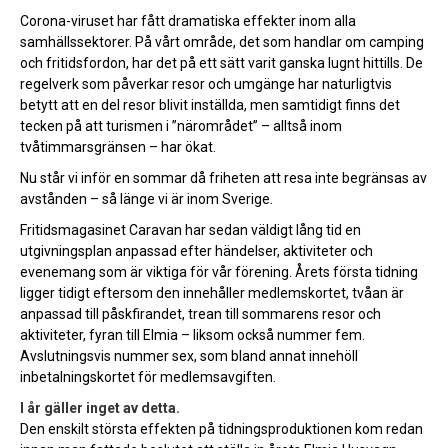
Corona-viruset har fått dramatiska effekter inom alla
samhällssektorer. På vårt område, det som handlar om camping
och fritidsfordon, har det på ett sätt varit ganska lugnt hittills. De
regelverk som påverkar resor och umgänge har naturligtvis
betytt att en del resor blivit inställda, men samtidigt finns det
tecken på att turismen i ”närområdet” – alltså inom
tvåtimmarsgränsen – har ökat.
Nu står vi inför en sommar då friheten att resa inte begränsas av
avstånden – så länge vi är inom Sverige.
Fritidsmagasinet Caravan har sedan väldigt lång tid en
utgivningsplan anpassad efter händelser, aktiviteter och
evenemang som är viktiga för vår förening. Årets första tidning
ligger tidigt eftersom den innehåller medlemskortet, tvåan är
anpassad till påskfirandet, trean till sommarens resor och
aktiviteter, fyran till Elmia – liksom också nummer fem.
Avslutningsvis nummer sex, som bland annat innehöll
inbetalningskortet för medlemsavgiften.
I år gäller inget av detta.
Den enskilt största effekten på tidningsproduktionen kom redan