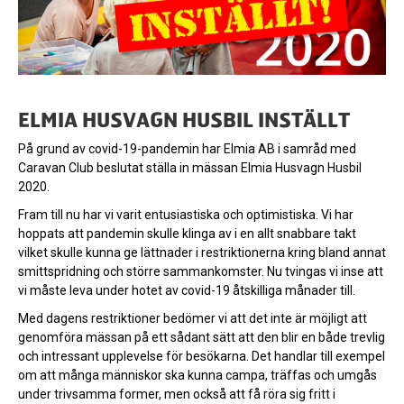
ELMIA HUSVAGN HUSBIL INSTÄLLT
På grund av covid-19-pandemin har Elmia AB i samråd med
Caravan Club beslutat ställa in mässan Elmia Husvagn Husbil
2020.
Fram till nu har vi varit entusiastiska och optimistiska. Vi har
hoppats att pandemin skulle klinga av i en allt snabbare takt
vilket skulle kunna ge lättnader i restriktionerna kring bland annat
smittspridning och större sammankomster. Nu tvingas vi inse att
vi måste leva under hotet av covid-19 åtskilliga månader till.
Med dagens restriktioner bedömer vi att det inte är möjligt att
genomföra mässan på ett sådant sätt att den blir en både trevlig
och intressant upplevelse för besökarna. Det handlar till exempel
om att många människor ska kunna campa, träffas och umgås
under trivsamma former, men också att få röra sig fritt i