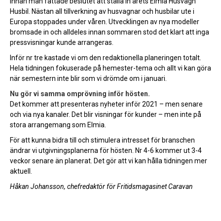
innan man fattade beslutet att ställa in årets Elmia Husvagn
Husbil. Nästan all tillverkning av husvagnar och husbilar ute i
Europa stoppades under våren. Utvecklingen av nya modeller
bromsade in och alldeles innan sommaren stod det klart att inga
pressvisningar kunde arrangeras.
Inför nr tre kastade vi om den redaktionella planeringen totalt.
Hela tidningen fokuserade på hemester-tema och allt vi kan göra
när semestern inte blir som vi drömde om i januari.
Nu gör vi samma omprövning inför hösten.
Det kommer att presenteras nyheter inför 2021 – men senare
och via nya kanaler. Det blir visningar för kunder – men inte på
stora arrangemang som Elmia.
För att kunna bidra till och stimulera intresset för branschen
ändrar vi utgivningsplanerna för hösten. Nr 4-6 kommer ut 3-4
veckor senare än planerat. Det gör att vi kan hålla tidningen mer
aktuell.
Håkan Johansson, chefredaktör för Fritidsmagasinet Caravan