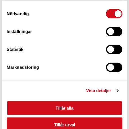
klimatutsläpp tillkommer för boendet. Husvagn och husbil har
Samtyckesval
inget extra utsläpp för boendet vilket håller nere klimatpåverkan.
Nödvändig
Inställningar
Statistik
Marknadsföring
Visa detaljer
Hobby är Europas största tillverkare av husvagnar och har över 50
modeller i sortimentet – allt från enkla resvagnar till fullutrustade
lyxmodeller. Hitta din närmaste återförsäljare på
hobbycaravan.se
.
Tillåt alla
– Som semesterform är husvagn och husbil därför oftast det
bästa alternativet. Ju fler som åker med i bilen desto lägre
Tillåt urval
klimatpåverkan, säger Håkan Jägmar.