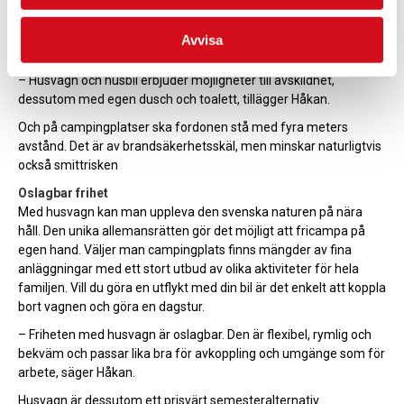
Rätt i pandemitider
Den pågående viruspandemin bidrar till ändrade resvanor och
Avvisa
även här är mobilt boende ett av de bästa alternativen.
– Husvagn och husbil erbjuder möjligheter till avskildhet,
dessutom med egen dusch och toalett, tillägger Håkan.
Och på campingplatser ska fordonen stå med fyra meters
avstånd. Det är av brandsäkerhetsskäl, men minskar naturligtvis
också smittrisken
Oslagbar frihet
Med husvagn kan man uppleva den svenska naturen på nära
håll. Den unika allemansrätten gör det möjligt att fricampa på
egen hand. Väljer man campingplats finns mängder av fina
anläggningar med ett stort utbud av olika aktiviteter för hela
familjen. Vill du göra en utflykt med din bil är det enkelt att koppla
bort vagnen och göra en dagstur.
– Friheten med husvagn är oslagbar. Den är flexibel, rymlig och
bekväm och passar lika bra för avkoppling och umgänge som för
arbete, säger Håkan.
Husvagn är dessutom ett prisvärt semesteralternativ.