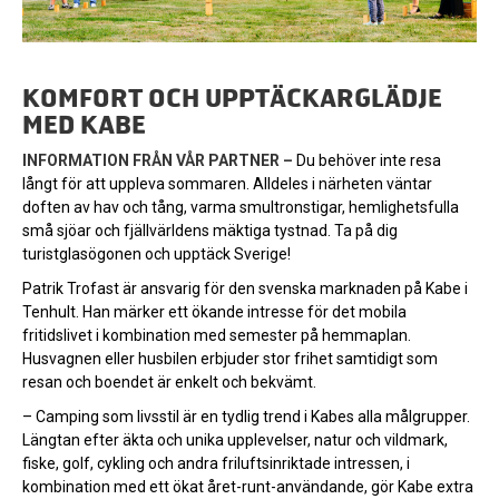
KOMFORT OCH UPPTÄCKARGLÄDJE
MED KABE
INFORMATION FRÅN VÅR PARTNER –
Du behöver inte resa
långt för att uppleva sommaren. Alldeles i närheten väntar
doften av hav och tång, varma smultronstigar, hemlighetsfulla
små sjöar och fjällvärldens mäktiga tystnad. Ta på dig
turistglasögonen och upptäck Sverige!
Patrik Trofast är ansvarig för den svenska marknaden på Kabe i
Tenhult. Han märker ett ökande intresse för det mobila
fritidslivet i kombination med semester på hemmaplan.
Husvagnen eller husbilen erbjuder stor frihet samtidigt som
resan och boendet är enkelt och bekvämt.
– Camping som livsstil är en tydlig trend i Kabes alla målgrupper.
Längtan efter äkta och unika upplevelser, natur och vildmark,
fiske, golf, cykling och andra friluftsinriktade intressen, i
kombination med ett ökat året-runt-användande, gör Kabe extra