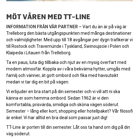
MÖT VÅREN MED TT-LINE
INFORMATION FRÅN VÅR PARTNER –
Vart du än är på väg är
Trelleborg den bästa utgångspunkten med många destinationer
och valmöjligheter. Med upp till 18 avgångar per dygn trafikerar vi
till Rostock och Travemünde i Tyskland, Swinoujscie i Polen och
Klaipeda i Litauen från Trelleborg.
Ta en paus, luta dig tillbaka och njut av en mysig överfart med
modern atmosfär. Koppla av i våra bekväma hytter, umgås med
familj och vänner, ät gott ombord och fika med havsutsikt
medan vi tar dig en bit på vägen.
Vi erbjuder en bra start på din semester och vi vill att ni ska
känna er som hemma ombord. Sedan 1962 är vi den
komfortabla, prisvärda, smidiga och sköna vägen söder­ut.
Semester – lång eller kort, shopping eller hotellpaket? Vår filosofi
är enkel. Vi har alltid en bra deal som passar just dig!
TT-Line är porten till din semester. Låt oss ta hand om dig på din
väg söderut.