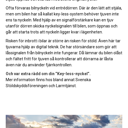
Ofta förvaras bilnyckeln vid entrédörren. Där är den lätt att stjäla,
men om bilen har så kallat key-less-system behöver tjuven inte
ens ta nyckeln. Med hjälp av en signalförstärkare kan en tjuv
utanför dörren skicka nyckelsignalen till bilen, som öppnas och
går att starta trots att nyckeln ligger kvar i lägenheten.
Risken för inbrott i bilar är större än risken för stöld. Även här tar
tjuvarna hjälp av digital teknik. De har störsändare som gör att
låssignalen från bilnyckeln inte fungerar. Då lämnar du bilen olåst
och fältet fritt för tjuven så kontrollerar att dörrarna är låsta
även när du använder fjärrkontrollen.
Och var extra rädd om din ”Key-less-nyckel”.
Mer information finns hos bland annat Svenska
Stöldskyddsföreningen och Larmtjänst.