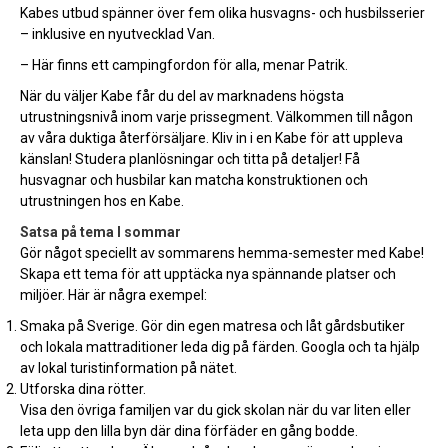
Kabes utbud spänner över fem olika husvagns- och husbilsserier
– inklusive en nyutvecklad Van.
– Här finns ett campingfordon för alla, menar Patrik.
När du väljer Kabe får du del av marknadens högsta
utrustningsnivå inom varje prissegment. Välkommen till någon
av våra duktiga återförsäljare. Kliv in i en Kabe för att uppleva
känslan! Studera planlösningar och titta på detaljer! Få
husvagnar och husbilar kan matcha konstruktionen och
utrustningen hos en Kabe.
Satsa på tema I sommar
Gör något speciellt av sommarens hemma-semester med Kabe!
Skapa ett tema för att upptäcka nya spännande platser och
miljöer. Här är några exempel:
Smaka på Sverige. Gör din egen matresa och låt gårdsbutiker
och lokala mattraditioner leda dig på färden. Googla och ta hjälp
av lokal turistinformation på nätet.
Utforska dina rötter.
Visa den övriga familjen var du gick skolan när du var liten eller
leta upp den lilla byn där dina förfäder en gång bodde.