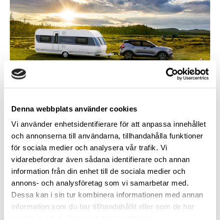
Denna webbplats använder cookies
FLER VÄLJER HUSVAGN I SOMMAR
Vi använder enhetsidentifierare för att anpassa innehållet
och annonserna till användarna, tillhandahålla funktioner
INFORMATION FRÅN VÅR PARTNER –
Intresset för husvagnar
är större än på många år. Årets försäljning har ökat med över 32
för sociala medier och analysera vår trafik. Vi
procent.
vidarebefordrar även sådana identifierare och annan
information från din enhet till de sociala medier och
– Husvagnssemester är klimat­smart, prisvärt och fantastiskt
annons- och analysföretag som vi samarbetar med.
roligt, säger Håkan Jägmar, försäljningschef på Hobby.
Dessa kan i sin tur kombinera informationen med annan
Svenskarnas resvanor är på väg att förändras. Allt fler vill resa
information som du har tillhandahållit eller som de har
miljömedvetet och väljer därför bort flyg till förmån för tåg och
samlat in när du har använt deras tjänster.
buss. Men när det gäller semester får man inte glömma att