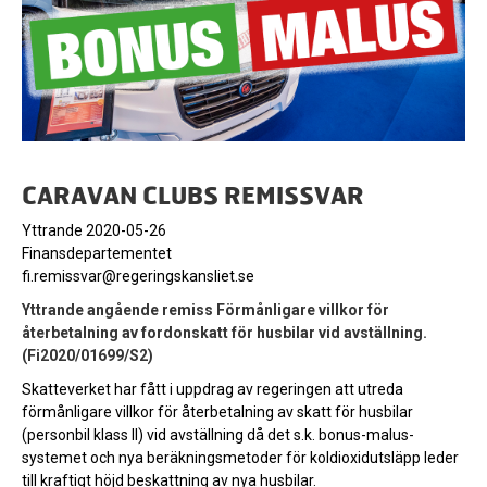
CARAVAN CLUBS REMISSVAR
Yttrande 2020-05-26
Finansdepartementet
fi.remissvar@regeringskansliet.se
Yttrande angående remiss Förmånligare villkor för
återbetalning av fordonskatt för husbilar vid avställning.
(Fi2020/01699/S2)
Skatteverket har fått i uppdrag av regeringen att utreda
förmånligare villkor för återbetalning av skatt för husbilar
(personbil klass II) vid avställning då det s.k. bonus-malus-
systemet och nya beräkningsmetoder för koldioxidutsläpp leder
till kraftigt höjd beskattning av nya husbilar.