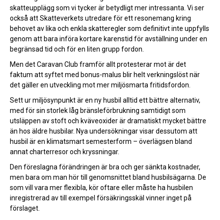
skatteupplägg som vi tycker är betydligt mer intressanta. Vi ser
också att Skatteverkets utredare för ett resonemang kring
behovet av lika och enkla skatteregler som definitivt inte uppfylls
genom att bara införa kortare karenstid för avställning under en
begränsad tid och för en liten grupp fordon.
Men det Caravan Club framför allt protesterar mot är det
faktum att syftet med bonus-malus blir helt verkningslöst när
det gäller en utveckling mot mer miljösmarta fritidsfordon.
Sett ur miljösynpunkt är en ny husbil alltid ett bättre alternativ,
med för sin storlek låg bränsleförbrukning samtidigt som
utsläppen av stoft och kväveoxider är dramatiskt mycket bättre
än hos äldre husbilar. Nya undersökningar visar dessutom att
husbil är en klimatsmart semesterform – överlägsen bland
annat charterresor och kryssningar.
Den föreslagna förändringen är bra och ger sänkta kostnader,
men bara om man hör till genomsnittet bland husbilsägarna. De
som vill vara mer flexibla, kör oftare eller måste ha husbilen
inregistrerad av till exempel försäkringsskäl vinner inget på
förslaget.