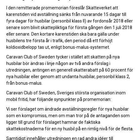
I den remitterade promemorian föreslår Skatteverket att
karenstiden vid avställning sänks från nuvarande 15 dagar till
fyra dagar för husbilar (personbil klass II) av fordonsår 2018 eller
senare som blivit skattepliktiga för första gången den 1 juli 2018
eller senare. Den kortare karenstiden ska bara gälla under
husbilens tre första år i trafik, den period då ett förhöjt
koldioxidbelopp tas ut, enligt bonus-malus-systemet.
Caravan Club of Sweden tycker i stället att skatten på nya
husbilar bör ändras i linje någon av två andra förslag i
utredningen, antingen en generell skatterabatt på 60 procent för
nya husbilar eller genom att undanta husbilar, personbil klass 2,
från bonus-malus.
Caravan Club of Sweden, Sveriges största organisation inom
mobil fritid, har följande synpunkter på promemorian:
Vi ser förslaget om ändrade avställningsregler för nya husbilar
som en kompromiss, men om man tror på de antaganden som
ligger till grund för förslaget hamnar de faktiska
skattekostnaderna för en ny husbil på en rimlig nivå för de flesta.
Samtidigt innehåller utredningen en rad andra idéer till