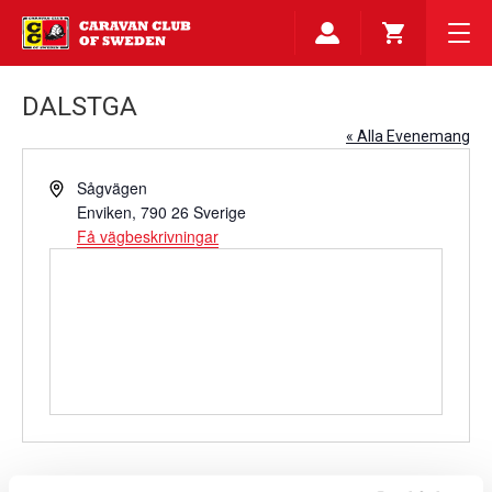
DALSTGA
« Alla Evenemang
Adress
Sågvägen
Enviken
,
790 26
Sverige
Få vägbeskrivningar
Evenemang på denna plats