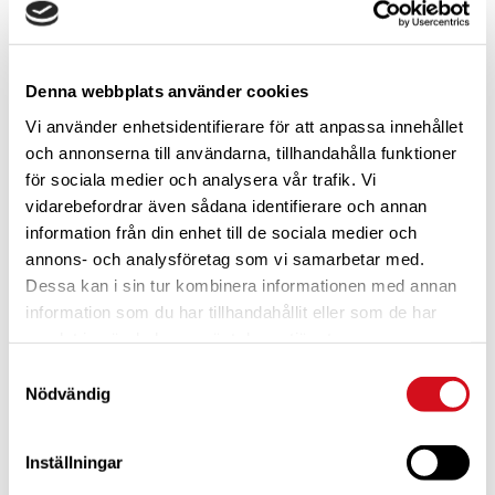
Kommande
Välj
augusti 2026
datum.
Denna webbplats använder cookies
FRE
Vi använder enhetsidentifierare för att anpassa innehållet
21
och annonserna till användarna, tillhandahålla funktioner
för sociala medier och analysera vår trafik. Vi
vidarebefordrar även sådana identifierare och annan
information från din enhet till de sociala medier och
annons- och analysföretag som vi samarbetar med.
Dessa kan i sin tur kombinera informationen med annan
information som du har tillhandahållit eller som de har
samlat in när du har använt deras tjänster.
Samtyckesval
Nödvändig
Inställningar