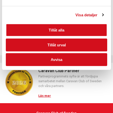
Logga in med hjälp av formuläret och följ anvisningarna.
Visa detaljer
Tillåt alla
Tillåt urval
Avvisa
Caravan Club Partner
Partnerprogrammets syfte är att fördjupa
samarbetet mellan Caravan Club of Sweden
och våra partners.
Läs mer