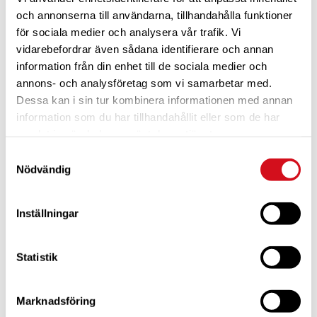
och annonserna till användarna, tillhandahålla funktioner
för sociala medier och analysera vår trafik. Vi
vidarebefordrar även sådana identifierare och annan
information från din enhet till de sociala medier och
annons- och analysföretag som vi samarbetar med.
Dessa kan i sin tur kombinera informationen med annan
För dig som är blivande ny medlem
Ta del av alla förmåner.
Bli medlem idag.
information som du har tillhandahållit eller som de har
samlat in när du har använt deras tjänster.
Samtyckesval
Nödvändig
Inställningar
Statistik
Marknadsföring
För dig som vill förnya ditt medlemskap