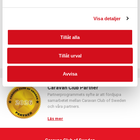
Logga in med hjälp av formuläret och följ anvisningarna.
Visa detaljer
Tillåt alla
Tillåt urval
Avvisa
Caravan Club Partner
Partnerprogrammets syfte är att fördjupa
samarbetet mellan Caravan Club of Sweden
och våra partners.
Läs mer