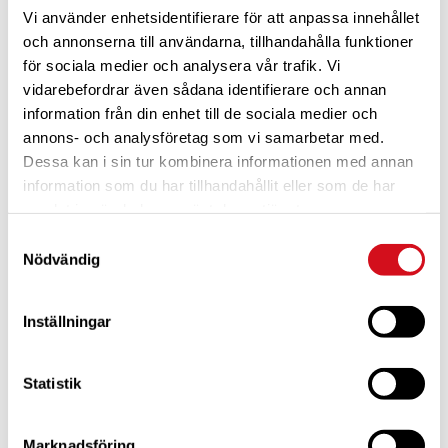
Vi använder enhetsidentifierare för att anpassa innehållet
och annonserna till användarna, tillhandahålla funktioner
för sociala medier och analysera vår trafik. Vi
vidarebefordrar även sådana identifierare och annan
information från din enhet till de sociala medier och
annons- och analysföretag som vi samarbetar med.
Dessa kan i sin tur kombinera informationen med annan
För dig som är blivande ny medlem
Ta del av alla förmåner.
Bli medlem idag.
information som du har tillhandahållit eller som de har
samlat in när du har använt deras tjänster.
Samtyckesval
Nödvändig
Inställningar
Statistik
Marknadsföring