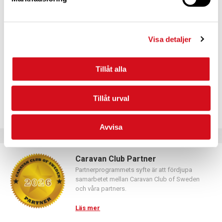
För dig som vill förnya ditt medlemskap
Logga in med hjälp av formuläret och följ anvisningarna.
Visa detaljer
Tillåt alla
Tillåt urval
Avvisa
Caravan Club Partner
Partnerprogrammets syfte är att fördjupa
samarbetet mellan Caravan Club of Sweden
och våra partners.
Läs mer