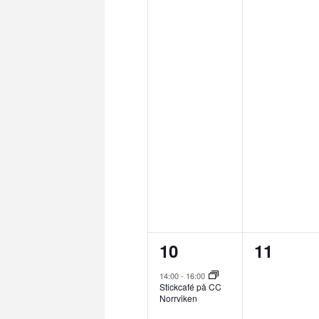
1
0
10
11
evenemang,
evenem
14:00
-
16:00
Stickcafé på CC
Norrviken