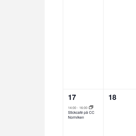
1
0
17
18
evenemang,
evenem
14:00
-
16:00
Stickcafé på CC
Norrviken