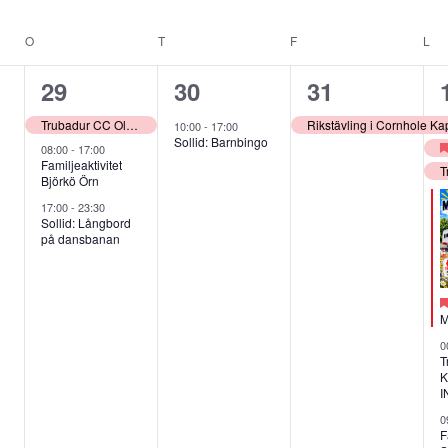
.
O
ONSDAG
T
TORSDAG
F
FREDAG
L
LÖ
3
1
1
29
30
31
ang,
evenemang,
evenemang,
evenemang,
Trubadur CC Olofsbo
Rikstävling i Cornhole Ka
10:00
-
17:00
Sollid: Barnbingo
08:00
-
17:00
U
Familjeaktivitet
Björkö Örn
17:00
-
23:30
Sollid: Långbord
på dansbanan
M
0
T
K
I
0
F