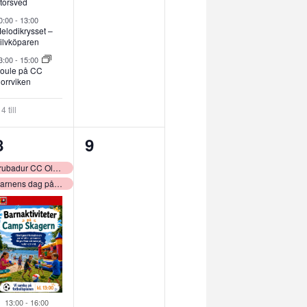
torsved
0:00
-
13:00
elodikrysset –
ilvköparen
3:00
-
15:00
oule på CC
orrviken
4 till
10
0
8
9
evenemang,
evenemang,
Trubadur CC Olofsbo
Barnens dag på Hökensås!
Utvalt
13:00
-
16:00