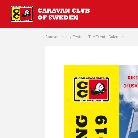
Caravan club
/
Testing - The Events Calendar