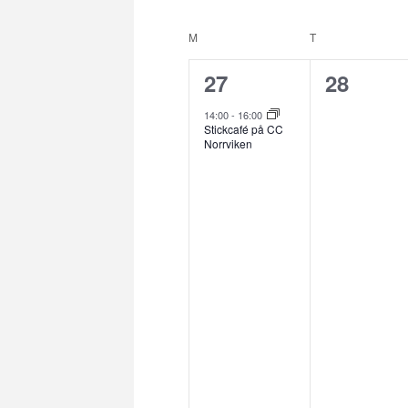
Välj
nyckelord.
datum
Kalender
M
MÅNDAG
T
TISDAG
av
Evenemang
1
0
27
28
evenemang,
evenem
14:00
-
16:00
Stickcafé på CC
Norrviken