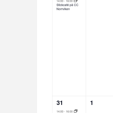
evenemang,
evenem
14:00
-
16:00
Stickcafé på CC
Norrviken
1
0
31
1
evenemang,
evenem
14:00
-
16:00