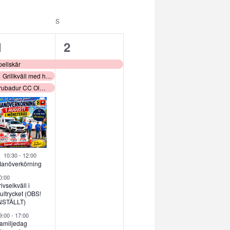
RDAG
S
SÖNDAG
12
1
1
2
evenemang,
evenemang,
pellskär
Grillkväll med hel grillad gris
tvalt
Trubadur CC Olofsbo
Utvalt
10:30
-
12:00
anöverkörning
0:00
rivselkväll i
ultrycket (OBS!
NSTÄLLT)
9:00
-
17:00
amiljedag