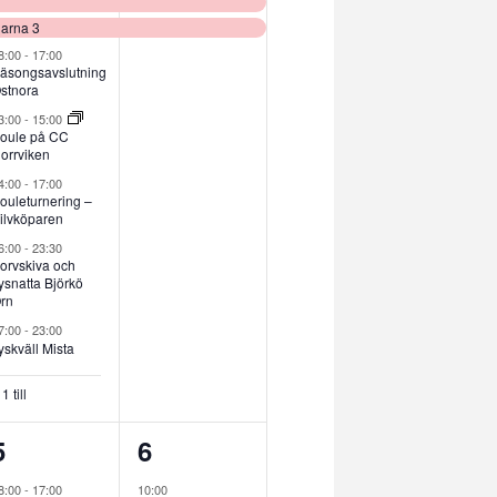
evenemang,
evenemang,
garna 3
8:00
-
17:00
äsongsavslutning
stnora
3:00
-
15:00
oule på CC
orrviken
4:00
-
17:00
ouleturnering –
ilvköparen
6:00
-
23:30
orvskiva och
ysnatta Björkö
rn
7:00
-
23:00
yskväll Mista
1 till
3
1
5
6
evenemang,
evenemang,
8:00
-
17:00
10:00