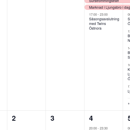
ang,
evenemang,
evenemang,
evenemang,
Surströmmingsträff
Marknad i Ljungsbro i da
17:00
-
23:00
0
Säsongsavslutning
S
med Twins
Ö
Östnora
1
B
N
1
B
S
1
K
L
Ö
1
L
+ 
0
0
1
2
3
4
ang,
evenemang,
evenemang,
evenemang,
20:00
-
23:30
0