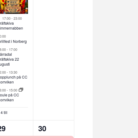
Utvalt
17:00
-
23:00
räftskiva
immernabben
0:00
rillfest i Norberg
8:00
-
17:00
ärradal
räftskiva 22
ugusti
2:00
-
13:30
opplunch på CC
orrviken
3:00
-
15:00
oule på CC
orrviken
4 till
8
2
29
30