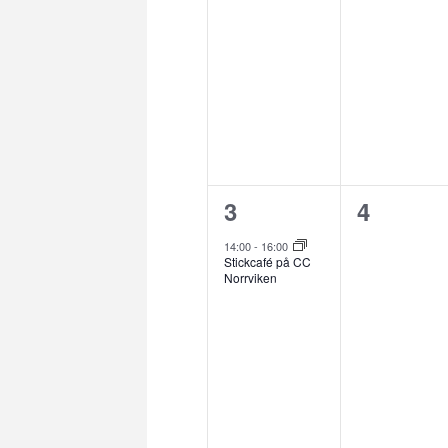
1
0
3
4
evenemang,
evenem
14:00
-
16:00
Stickcafé på CC
Norrviken