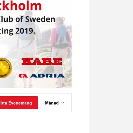
Evenemang
vynavigering
itta Evenemang
Månad