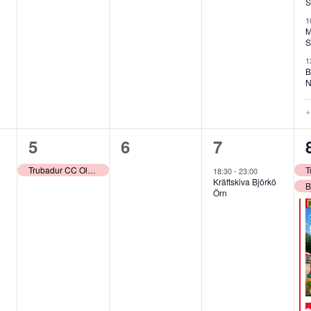
S
1
M
S
1
B
N
+ 
1
0
1
5
6
7
ang,
evenemang,
evenemang,
evenemang,
Trubadur CC Olofsbo
18:30
-
23:00
Kräftskiva Björkö
Örn