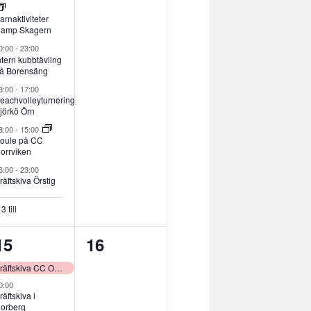
arnaktiviteter
amp Skagern
0:00
-
23:00
ntern kubbtävling
å Borensäng
3:00
-
17:00
eachvolleyturnering
jörkö Örn
3:00
-
15:00
oule på CC
orrviken
6:00
-
23:00
räftskiva Örstig
3 till
8
0
15
16
evenemang,
evenemang,
Kräftskiva CC Olofsbo
0:00
räftskiva i
orberg