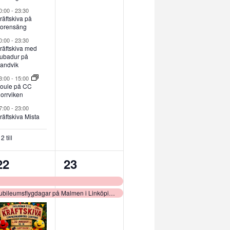
0:00
-
23:30
räftskiva på
orensäng
0:00
-
23:30
räftskiva med
rubadur på
andvik
3:00
-
15:00
oule på CC
orrviken
7:00
-
23:00
räftskiva Mista
2 till
11
2
22
23
evenemang,
evenemang,
Jubileumsflygdagar på Malmen i Linköping