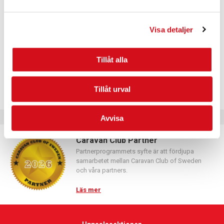
Logga in med hjälp av formuläret och följ anvisningarna.
Visa detaljer
Tillåt alla
Tillåt urval
Avvisa
Caravan Club Partner
Partnerprogrammets syfte är att fördjupa
samarbetet mellan Caravan Club of Sweden
och våra partners.
Läs mer