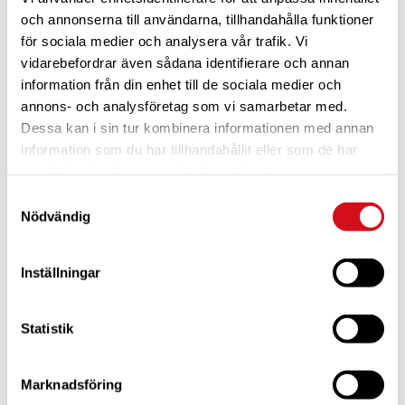
och annonserna till användarna, tillhandahålla funktioner
för sociala medier och analysera vår trafik. Vi
vidarebefordrar även sådana identifierare och annan
information från din enhet till de sociala medier och
annons- och analysföretag som vi samarbetar med.
Dessa kan i sin tur kombinera informationen med annan
För dig som är blivande ny medlem
Ta del av alla förmåner.
Bli medlem idag.
information som du har tillhandahållit eller som de har
samlat in när du har använt deras tjänster.
Samtyckesval
Nödvändig
Inställningar
Statistik
Marknadsföring
För dig som vill förnya ditt medlemskap