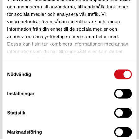
och annonserna till användarna, tillhandahålla funktioner
för sociala medier och analysera vår trafik. Vi
vidarebefordrar även sådana identifierare och annan
information från din enhet till de sociala medier och
annons- och analysföretag som vi samarbetar med.
Dessa kan i sin tur kombinera informationen med annan
För dig som är blivande ny medlem
Ta del av alla förmåner.
Bli medlem idag.
information som du har tillhandahållit eller som de har
samlat in när du har använt deras tjänster.
Samtyckesval
Nödvändig
Inställningar
Statistik
Marknadsföring
För dig som vill förnya ditt medlemskap