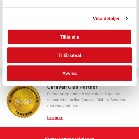
Logga in med hjälp av formuläret och följ anvisningarna.
Visa detaljer
Tillåt alla
Tillåt urval
Avvisa
Caravan Club Partner
Partnerprogrammets syfte är att fördjupa
samarbetet mellan Caravan Club of Sweden
och våra partners.
Läs mer