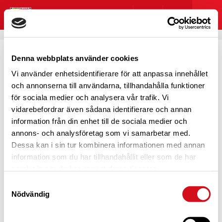
Denna webbplats använder cookies
Vi använder enhetsidentifierare för att anpassa innehållet
HOPPSAN! NÅGOT GICK
och annonserna till användarna, tillhandahålla funktioner
för sociala medier och analysera vår trafik. Vi
FEL
vidarebefordrar även sådana identifierare och annan
information från din enhet till de sociala medier och
annons- och analysföretag som vi samarbetar med.
Dessa kan i sin tur kombinera informationen med annan
information som du har tillhandahållit eller som de har
Det här blev lite pinsamt, eller hur?
samlat in när du har använt deras tjänster.
Vi verkar inte kunna hitta det du kom hit för att se. Testa
Samtyckesval
att söka eller navigera dig genom menyn?
Nödvändig