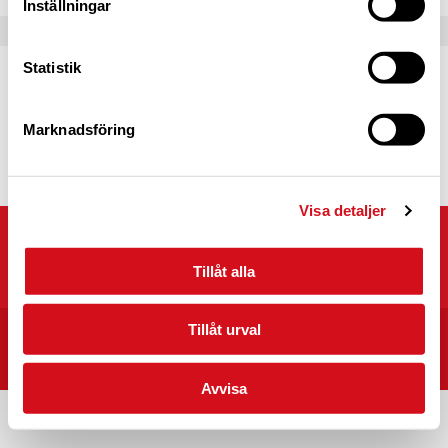
Inställningar
Statistik
Caravan Club Partner
Partnerprogrammets syfte är att fördjupa
samarbetet mellan Caravan Club of Sweden
Marknadsföring
och våra partners.
Läs mer
Visa detaljer
Caravan Club of Sweden
Kyrkvägen 25, 703 75 ÖREBRO
Tillåt alla
Tillåt urval
START
CARAVAN CLUB CAMPINGPLATSER I SVERIGE
INTEGRITET/VILLKOR
Avvisa