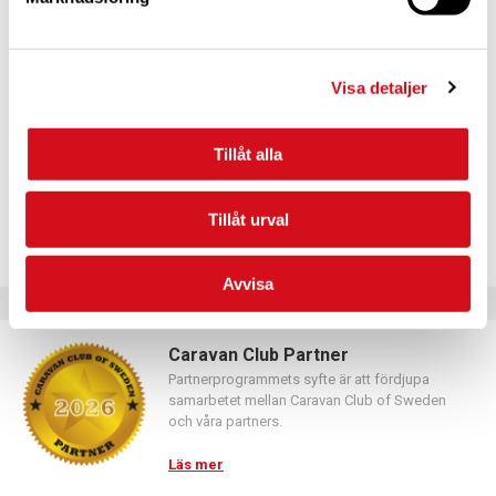
För dig som vill förnya ditt medlemskap
Logga in med hjälp av formuläret och följ anvisningarna.
Visa detaljer
Tillåt alla
Tillåt urval
Avvisa
Caravan Club Partner
Partnerprogrammets syfte är att fördjupa
samarbetet mellan Caravan Club of Sweden
och våra partners.
Läs mer