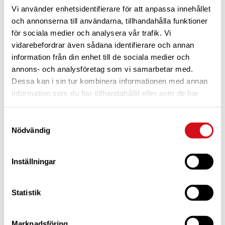
Vi använder enhetsidentifierare för att anpassa innehållet
och annonserna till användarna, tillhandahålla funktioner
för sociala medier och analysera vår trafik. Vi
vidarebefordrar även sådana identifierare och annan
information från din enhet till de sociala medier och
annons- och analysföretag som vi samarbetar med.
Dessa kan i sin tur kombinera informationen med annan
För dig som är blivande ny medlem
Ta del av alla förmåner.
Bli medlem idag.
information som du har tillhandahållit eller som de har
samlat in när du har använt deras tjänster.
Samtyckesval
Nödvändig
Inställningar
Statistik
Marknadsföring