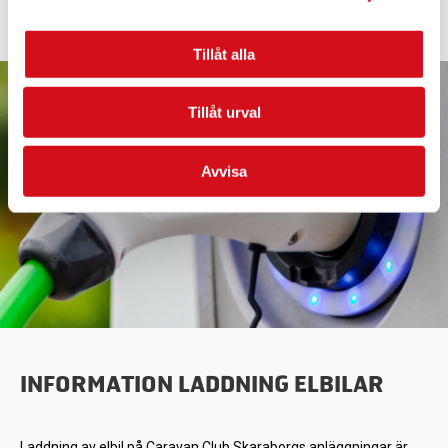
Tillåt alla
Tillåt urval
Avvisa
INFORMATION LADDNING ELBILAR
Laddning av elbil på Caravan Club Skaraborgs anläggningar är