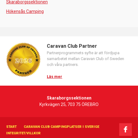
Skaraborgssektionen
Hökensås Camping
Caravan Club Partner
Partnerprogrammets syfte är att fördjupa
samarbetet mellan Caravan Club of Sweden
och våra partners.
Läs mer
Skaraborgssektionen
Kyrkvägen 25, 703 75 ÖREBRO
START
CARAVAN CLUB CAMPINGPLATSER I SVERIGE
INTEGRITET/VILLKOR