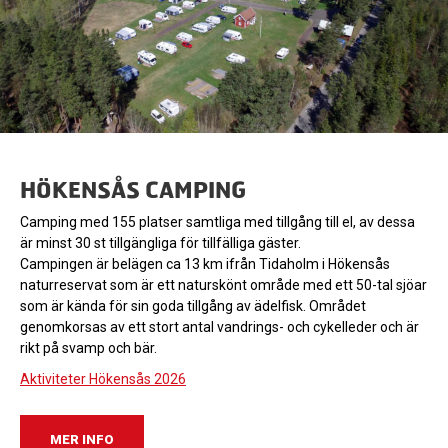
SEKTIONEN!
Vi är ett glatt, stort gäng medlemmar som trivs, semestrar och
har kul på våra två campingplatser Hökensås och Örlenbadets
Familjecamping.
På båda våra campingplatser kan du delta i många olika
aktiviteter under året.
HÖKENSÅS CAMPING
Camping med 155 platser samtliga med tillgång till el, av dessa
är minst 30 st tillgängliga för tillfälliga gäster.
Campingen är belägen ca 13 km ifrån Tidaholm i Hökensås
naturreservat som är ett naturskönt område med ett 50-tal sjöar
som är kända för sin goda tillgång av ädelfisk. Området
genomkorsas av ett stort antal vandrings- och cykelleder och är
rikt på svamp och bär.
Aktiviteter Hökensås 2026
MER INFO