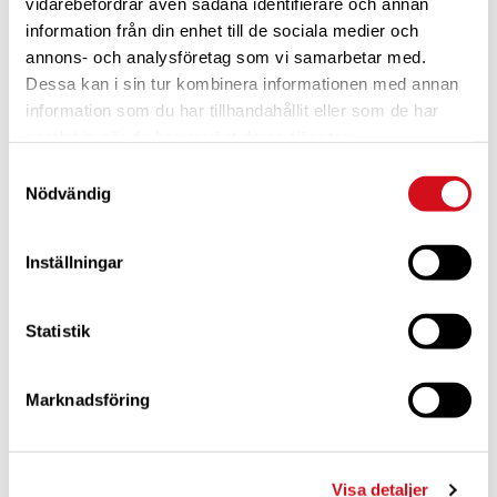
vidarebefordrar även sådana identifierare och annan
INTRESSE AV ÅRSPLATS PÅ
information från din enhet till de sociala medier och
HÖKENSÅS
annons- och analysföretag som vi samarbetar med.
Dessa kan i sin tur kombinera informationen med annan
information som du har tillhandahållit eller som de har
samlat in när du har använt deras tjänster.
Samtyckesval
Nödvändig
Inställningar
Statistik
Vid intresse av
årsplats eller vinterplats på Hökensås vänligen se
kontaktuppgifter nedan.
Marknadsföring
Medlemspriser:
Vinterplats (1 okt -25 – 31 mars -26), exklusive el: 5200 kr
Årsplats (1/1-26
– 31/12-26), exklusive el: 8100 kr
Visa detaljer