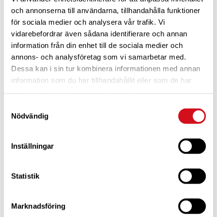
och annonserna till användarna, tillhandahålla funktioner
för sociala medier och analysera vår trafik. Vi
vidarebefordrar även sådana identifierare och annan
information från din enhet till de sociala medier och
annons- och analysföretag som vi samarbetar med.
Dessa kan i sin tur kombinera informationen med annan
För dig som är blivande ny medlem
Ta del av alla förmåner.
Bli medlem idag.
information som du har tillhandahållit eller som de har
samlat in när du har använt deras tjänster.
Samtyckesval
Nödvändig
Inställningar
Statistik
Marknadsföring
För dig som vill förnya ditt medlemskap