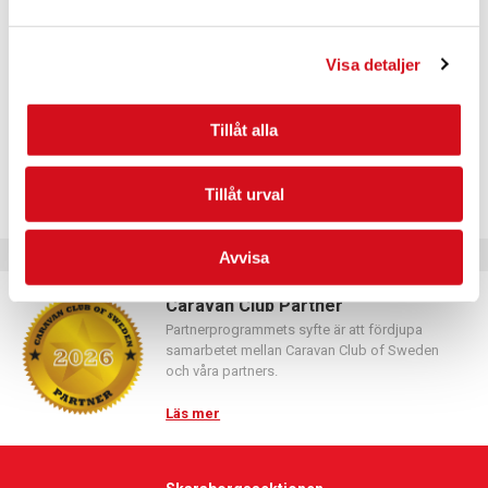
Logga in med hjälp av formuläret och följ anvisningarna.
Visa detaljer
Tillåt alla
Tillåt urval
Avvisa
Caravan Club Partner
Partnerprogrammets syfte är att fördjupa
samarbetet mellan Caravan Club of Sweden
och våra partners.
Läs mer