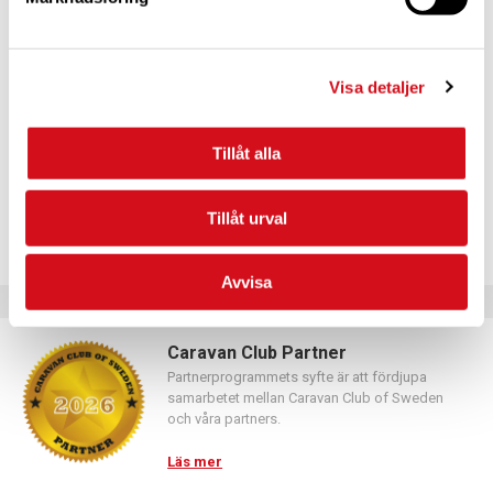
För dig som vill förnya ditt medlemskap
Logga in med hjälp av formuläret och följ anvisningarna.
Visa detaljer
Tillåt alla
Tillåt urval
Avvisa
Caravan Club Partner
Partnerprogrammets syfte är att fördjupa
samarbetet mellan Caravan Club of Sweden
och våra partners.
Läs mer