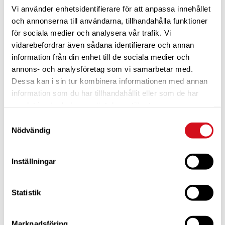
Vi använder enhetsidentifierare för att anpassa innehållet
och annonserna till användarna, tillhandahålla funktioner
för sociala medier och analysera vår trafik. Vi
vidarebefordrar även sådana identifierare och annan
information från din enhet till de sociala medier och
annons- och analysföretag som vi samarbetar med.
Dessa kan i sin tur kombinera informationen med annan
För dig som är blivande ny medlem
Ta del av alla förmåner.
Bli medlem idag.
information som du har tillhandahållit eller som de har
samlat in när du har använt deras tjänster.
Samtyckesval
Nödvändig
Inställningar
Statistik
Marknadsföring