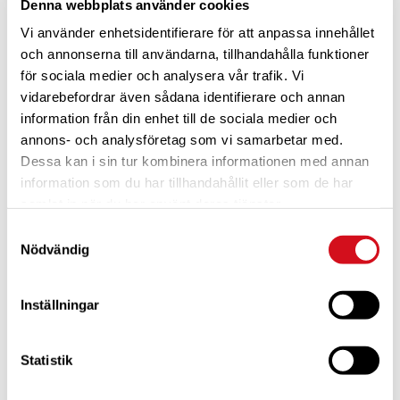
Denna webbplats använder cookies
Vi använder enhetsidentifierare för att anpassa innehållet
och annonserna till användarna, tillhandahålla funktioner
för sociala medier och analysera vår trafik. Vi
vidarebefordrar även sådana identifierare och annan
information från din enhet till de sociala medier och
annons- och analysföretag som vi samarbetar med.
Dessa kan i sin tur kombinera informationen med annan
information som du har tillhandahållit eller som de har
För dig som är blivande ny medlem
Ta del av alla förmåner.
samlat in när du har använt deras tjänster.
Bli medlem idag.
Samtyckesval
Nödvändig
Inställningar
Statistik