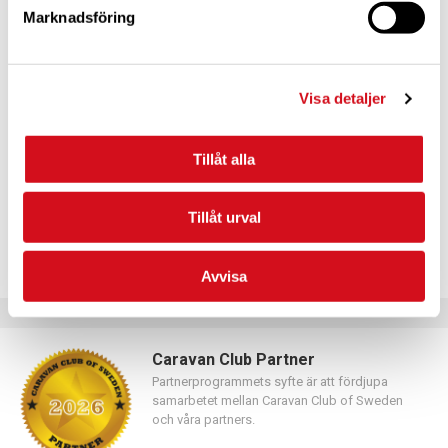
Marknadsföring
För dig som vill förnya ditt medlemskap
Visa detaljer
Logga in med hjälp av formuläret och följ anvisningarna.
Tillåt alla
Tillåt urval
Avvisa
Caravan Club Partner
Partnerprogrammets syfte är att fördjupa
samarbetet mellan Caravan Club of Sweden
och våra partners.