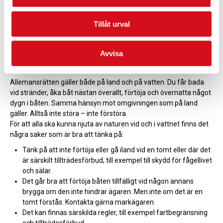
Tillåt urval
Avvisa
BAD OCH BÅT
Allemansrätten gäller både på land och på vatten. Du får bada
vid stränder, åka båt nästan överallt, förtöja och övernatta något
dygn i båten. Samma hänsyn mot omgivningen som på land
gäller. Alltså inte störa – inte förstöra.
För att alla ska kunna njuta av naturen vid och i vattnet finns det
några saker som är bra att tänka på:
Tänk på att inte förtöja eller gå iland vid en tomt eller där det
är särskilt tillträdesförbud, till exempel till skydd för fågellivet
och sälar.
Det går bra att förtöja båten tillfälligt vid någon annans
brygga om den inte hindrar ägaren. Men inte om det är en
tomt förstås. Kontakta gärna markägaren.
Det kan finnas särskilda regler, till exempel fartbegränsning
och tillträdesförbud.