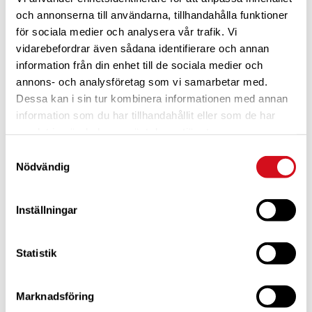
och annonserna till användarna, tillhandahålla funktioner
för sociala medier och analysera vår trafik. Vi
vidarebefordrar även sådana identifierare och annan
information från din enhet till de sociala medier och
annons- och analysföretag som vi samarbetar med.
Dessa kan i sin tur kombinera informationen med annan
För dig som är blivande ny medlem
Ta del av alla förmåner.
Bli medlem idag.
information som du har tillhandahållit eller som de har
samlat in när du har använt deras tjänster.
Samtyckesval
Nödvändig
Inställningar
Statistik
Marknadsföring
För dig som vill förnya ditt medlemskap