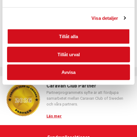
Logga in med hjälp av formuläret och följ anvisningarna.
Visa detaljer
Tillåt alla
Tillåt urval
Avvisa
Caravan Club Partner
Partnerprogrammets syfte är att fördjupa
samarbetet mellan Caravan Club of Sweden
och våra partners.
Läs mer