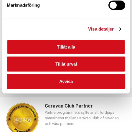
Marknadsföring
För dig som vill förnya ditt medlemskap
Visa detaljer
Logga in med hjälp av formuläret och följ anvisningarna.
Tillåt alla
Tillåt urval
Avvisa
Caravan Club Partner
Partnerprogrammets syfte är att fördjupa
samarbetet mellan Caravan Club of Sweden
och våra partners.