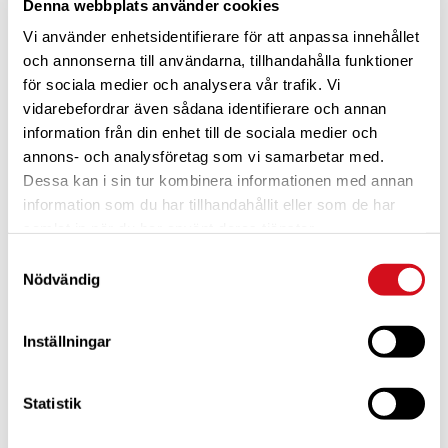
Denna webbplats använder cookies
Vi använder enhetsidentifierare för att anpassa innehållet
och annonserna till användarna, tillhandahålla funktioner
för sociala medier och analysera vår trafik. Vi
vidarebefordrar även sådana identifierare och annan
information från din enhet till de sociala medier och
annons- och analysföretag som vi samarbetar med.
Dessa kan i sin tur kombinera informationen med annan
information som du har tillhandahållit eller som de har
För dig som är blivande ny medlem
Ta del av alla förmåner.
samlat in när du har använt deras tjänster.
Bli medlem idag.
Samtyckesval
Nödvändig
Inställningar
Statistik