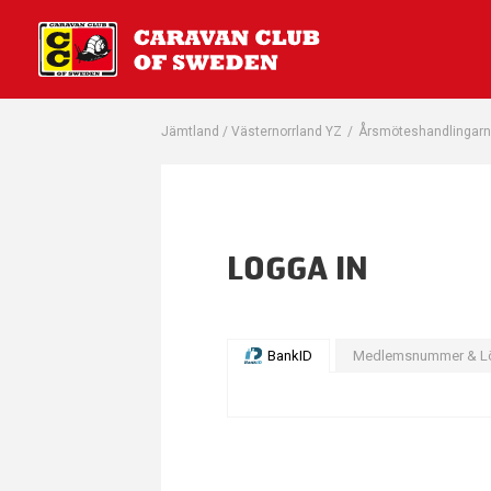
Jämtland / Västernorrland YZ
/
Årsmöteshandlingar
LOGGA IN
BankID
Medlemsnummer & L