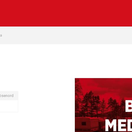
na
ösenord