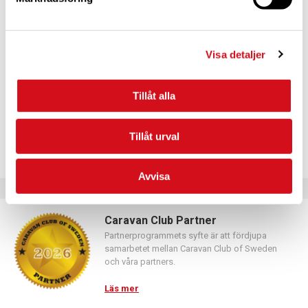
För dig som vill förnya ditt medlemskap
Logga in med hjälp av formuläret och följ anvisningarna.
Visa detaljer
Tillåt alla
Tillåt urval
Avvisa
Caravan Club Partner
Partnerprogrammets syfte är att fördjupa
samarbetet mellan Caravan Club of Sweden
och våra partners.
Läs mer