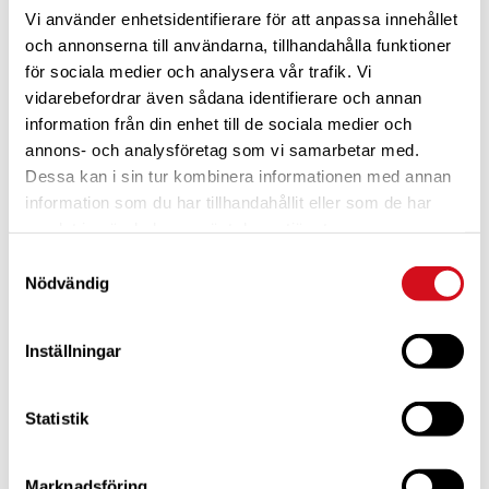
Vi använder enhetsidentifierare för att anpassa innehållet
och annonserna till användarna, tillhandahålla funktioner
för sociala medier och analysera vår trafik. Vi
vidarebefordrar även sådana identifierare och annan
information från din enhet till de sociala medier och
annons- och analysföretag som vi samarbetar med.
Dessa kan i sin tur kombinera informationen med annan
För dig som är blivande ny medlem
Ta del av alla förmåner.
Bli medlem idag.
information som du har tillhandahållit eller som de har
samlat in när du har använt deras tjänster.
Samtyckesval
Nödvändig
Inställningar
Statistik
Marknadsföring