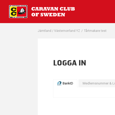
Jämtland / Västernorrland YZ
/
Tårtmakare test
LOGGA IN
BankID
Medlemsnummer & L