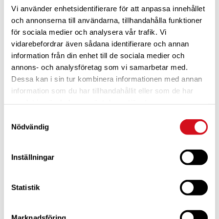
Vi använder enhetsidentifierare för att anpassa innehållet
och annonserna till användarna, tillhandahålla funktioner
för sociala medier och analysera vår trafik. Vi
vidarebefordrar även sådana identifierare och annan
information från din enhet till de sociala medier och
annons- och analysföretag som vi samarbetar med.
Dessa kan i sin tur kombinera informationen med annan
För dig som är blivande ny medlem
Ta del av alla förmåner.
Bli medlem idag.
information som du har tillhandahållit eller som de har
samlat in när du har använt deras tjänster.
Samtyckesval
Nödvändig
Inställningar
Statistik
Marknadsföring