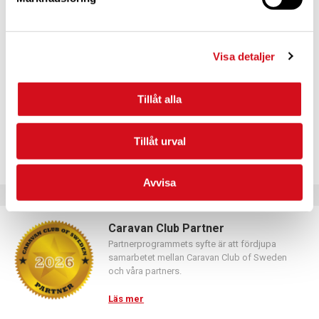
För dig som vill förnya ditt medlemskap
Logga in med hjälp av formuläret och följ anvisningarna.
Visa detaljer
Tillåt alla
Tillåt urval
Avvisa
Caravan Club Partner
Partnerprogrammets syfte är att fördjupa
samarbetet mellan Caravan Club of Sweden
och våra partners.
Läs mer