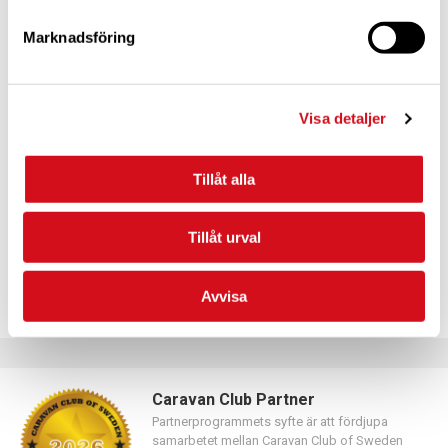
Marknadsföring
För dig som vill förnya ditt medlemskap
Visa detaljer
Logga in med hjälp av formuläret och följ anvisningarna.
Tillåt alla
Tillåt urval
Avvisa
Caravan Club Partner
Partnerprogrammets syfte är att fördjupa
samarbetet mellan Caravan Club of Sweden