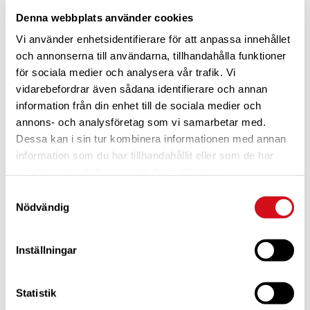
Denna webbplats använder cookies
Vi använder enhetsidentifierare för att anpassa innehållet
och annonserna till användarna, tillhandahålla funktioner
för sociala medier och analysera vår trafik. Vi
vidarebefordrar även sådana identifierare och annan
information från din enhet till de sociala medier och
annons- och analysföretag som vi samarbetar med.
Dessa kan i sin tur kombinera informationen med annan
information som du har tillhandahållit eller som de har
För dig som är blivande ny medlem
Ta del av alla förmåner.
samlat in när du har använt deras tjänster.
Bli medlem idag.
Samtyckesval
Nödvändig
Inställningar
Statistik