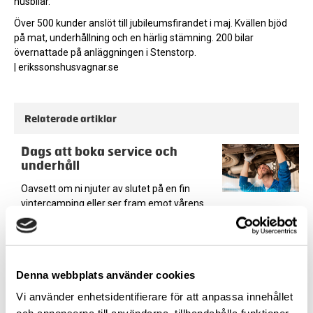
husbilar.
Över 500 kunder anslöt till jubileumsfirandet i maj. Kvällen bjöd
på mat, underhållning och en härlig stämning. 200 bilar
övernattade på anläggningen i Stenstorp.
| erikssonshusvagnar.se
Relaterade artiklar
Dags att boka service och
underhåll
Oavsett om ni njuter av slutet på en fin
vintercamping eller ser fram emot vårens
säsongstart är det dags att tänka på service
och underhåll. Många serviceverkstäder har
redan börjat boka in så var ute i god tid och
se till att husvagnen eller husbilen är
Denna webbplats använder cookies
välservad och säker!
Vi använder enhetsidentifierare för att anpassa innehållet
Undvik vanliga felet när du