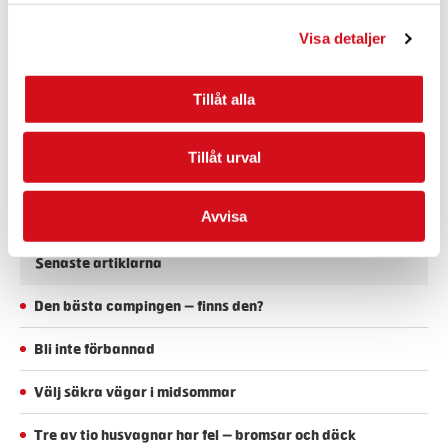
Var får Nobelpristagarna sina idéer ifrån?
Nu har värmlänningarna och besökare
Visa detaljer
chansen att utforska svaret i den nya
utställningen Från idé till Nobelpris på
Värmlands museum.
Tillåt alla
Vinnare Julrim 2025
Tillåt urval
Vinnare Julrim 2025
Avvisa
Senaste artiklarna
Den bästa campingen – finns den?
Bli inte förbannad
Välj säkra vägar i midsommar
Tre av tio husvagnar har fel – bromsar och däck