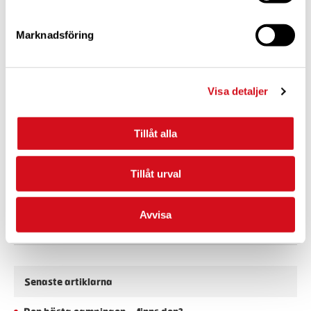
Evimetrix årliga mätning.
Marknadsföring
Fråga kring litiumbatterier
Visa detaljer
Svenska bilister bötfälls i
Danmark
Tillåt alla
Hundratals böter har delats ut till svenskar
på besök i Danmark sedan nya miljöregler
Tillåt urval
trädde i kraft den 1 oktober. M Sverige har
informerat sina medlemmar om
regeländringen, men många andra har
Avvisa
missat det.
Senaste artiklarna