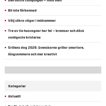
Den bästa campingen – finns den?
Bli inte förbannad
Välj säkra vägar i midsommar
Tre av tio husvagnar har fel – bromsar och däck
vanligaste bristerna
Grillens dag 2026: Svenskarna grillar smartare,
långsammare och mer kreativt
Kategorier
Aktuellt