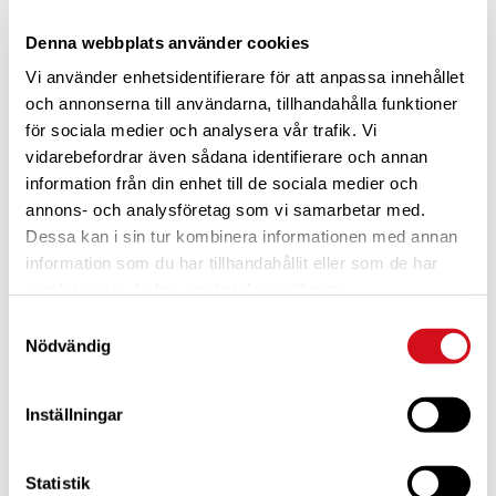
däckbyte. När får man byta till
sommardäck? Kan jag fortsätta köra med
Denna webbplats använder cookies
vinterdäck? Och vad betyder vinterväglag?
Vi använder enhetsidentifierare för att anpassa innehållet
Här försöker vi räta ut frågetecknen.
och annonserna till användarna, tillhandahålla funktioner
för sociala medier och analysera vår trafik. Vi
Två häktade i husbilshärva
vidarebefordrar även sådana identifierare och annan
Härvan kring Berggrens Husbils Center i
information från din enhet till de sociala medier och
Lagan börjar klarna. Polisen har häktat två
annons- och analysföretag som vi samarbetar med.
personer, på sannolika skäl misstänkta för
Dessa kan i sin tur kombinera informationen med annan
bland annat grovt bedrägeri och
information som du har tillhandahållit eller som de har
urkundsförfalskning. En man i 50-årsåldern
greps redan den 30 oktober och ett par
samlat in när du har använt deras tjänster.
veckor senare även en kvinna, kring 35 år
Samtyckesval
gammal.
Nödvändig
Tom tits Experiment –
barnfamiljernas favorit
Inställningar
Stockholmarna har sagt sitt om regionens
museer. Tom Tits Experiment utses till
Statistik
”Barnfamiljernas favoritmuseum” i