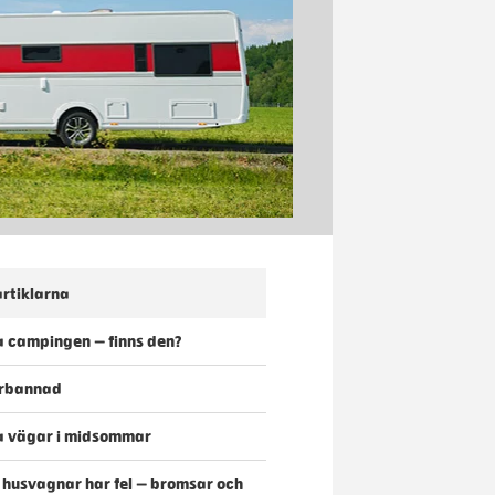
rtiklarna
 campingen – finns den?
förbannad
a vägar i midsommar
o husvagnar har fel – bromsar och