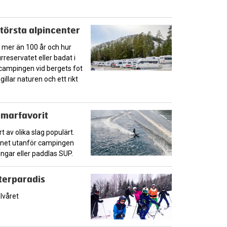
törsta alpincenter
i mer än 100 år och hur
rreservatet eller badat i
r campingen vid bergets fot
gillar naturen och ett rikt
mmarfavorit
 av olika slag populärt.
attnet utanför campingen
ingar eller paddlas SUP.
nterparadis
lvåret