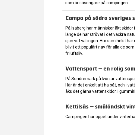
som är säsongare på campingen.
Campa på södra sveriges s
På Isaberg har människor åkt skidor 
länge de har strövat i det vackra natu
sjön vet väl ingen. Hur som helst ha
blivit ett populärt nav för alla de som 
friluftsliv.
Vattensport – en rolig so
På Söndremark på Ivön är vattensport
Här är det enkelt att ha båt, och i v
åks det gärna vattenskidor, i gummir
Kettilsås – småländskt vi
Campingen har öppet under vinterha