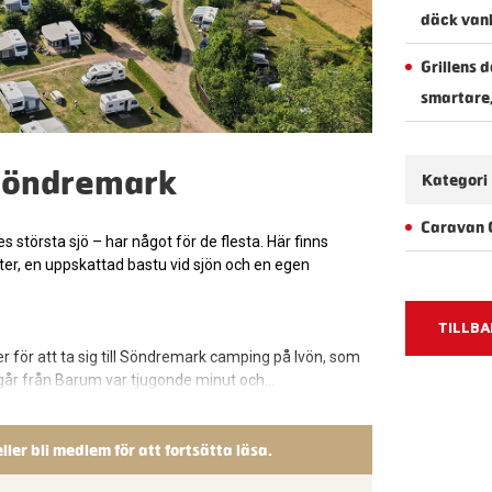
däck vanl
Grillens 
smartare
 Söndremark
Kategori
Caravan 
största sjö – har något för de flesta. Här finns
teter, en uppskattad bastu vid sjön och en egen
TILLBA
er för att ta sig till Söndremark camping på Ivön, som
 går från Barum var tjugonde minut och…
eller bli medlem för att fortsätta läsa.