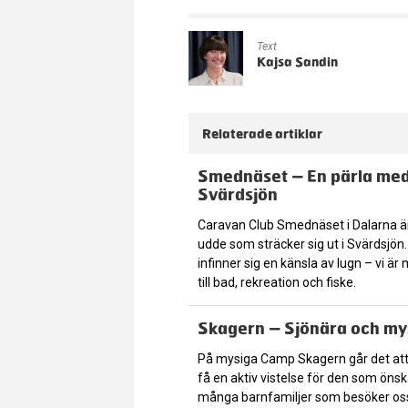
Text
Kajsa Sandin
Relaterade artiklar
Smednäset – En pärla med 
Svärdsjön
Caravan Club Smednäset i Dalarna är
udde som sträcker sig ut i Svärdsjön
infinner sig en känsla av lugn – vi är
till bad, rekreation och fiske.
Skagern – Sjönära och my
På mysiga Camp Skagern går det att
få en aktiv vistelse för den som öns
många barnfamiljer som besöker oss