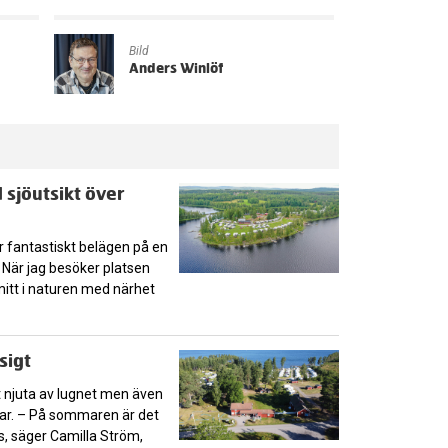
Bild
Anders Winlöf
sjöutsikt över
 fantastiskt belägen på en
. När jag besöker platsen
 mitt i naturen med närhet
sigt
 njuta av lugnet men även
kar. – På sommaren är det
, säger Camilla Ström,