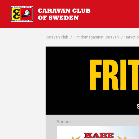
Caravan club
/
Fritidsmagasinet Caravan
/
Härligt 
Annons