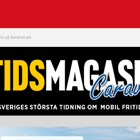
ö-liv på Söndremark