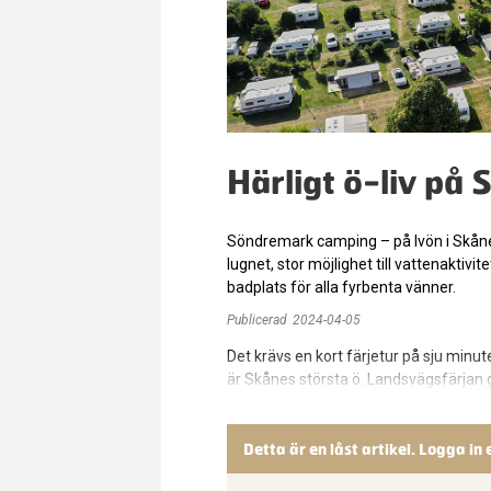
Härligt ö-liv på
Söndremark camping – på Ivön i Skånes 
lugnet, stor möjlighet till vattenaktivi
badplats för alla fyrbenta vänner.
Publicerad
2024-04-05
Det krävs en kort färjetur på sju minut
är Skånes största ö. Landsvägsfärjan
Detta är en låst artikel. Logga in 