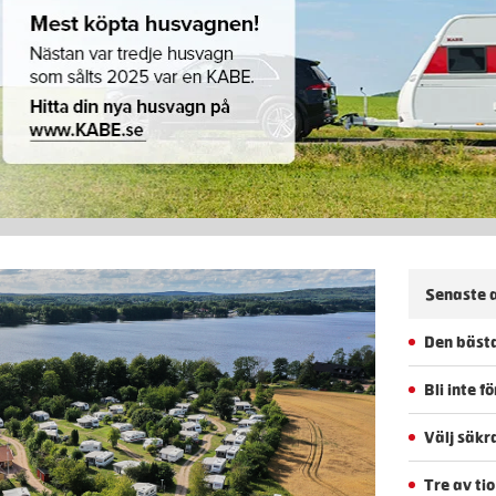
Senaste a
Den bästa
Bli inte 
Välj säkr
Tre av ti