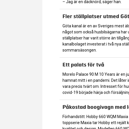
– Jag är en däcknörd, säger han.
Fler ställplatser utmed Gö
Göta kanal är en av Sveriges mest äl
något som också husbilsägarna har 
ställplatser har varit större än tillgå
kanalbolaget investerat i två nya stäl
sommarsäsongen.
Ett palats för två
Morelo Palace 90 M 10 Years är en 
hamnat mitt i en pandemi. Det låter 
vara precis tvärt om. Intresset för h
covid-19 började härja och försäljnin
Påkostad boogivagn med lä
Förhandstitt: Hobby 660 WQM Maxia 
toppserie Maxia tar Hobby ett rejält k
kvalitet och design. Modellen 660 W