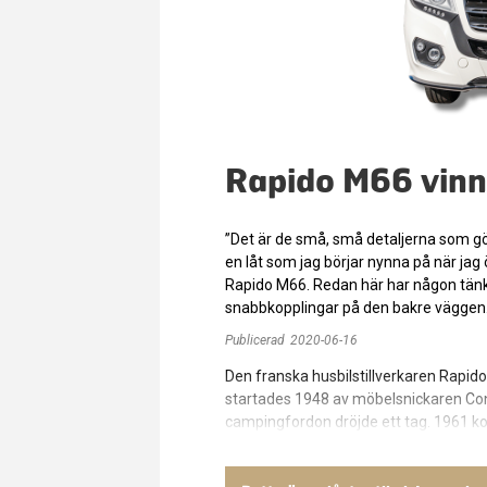
Rapido M66 vinn
”Det är de små, små detaljerna som gör
en låt som jag börjar nynna på när jag 
Rapido M66. Redan här har någon tän
snabbkopplingar på den bakre väggen.
Publicerad
2020-06-16
Den franska husbilstillverkaren Rapid
startades 1948 av möbelsnickaren Con
campingfordon dröjde ett tag. 1961 