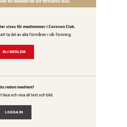
eller bli medlem för att fortsätta läsa.
lder visas för medlemmar i Caravan Club.
tt ta del av alla förmåner i vår förening.
BLI MEDLEM
 du redan medlem?
t läsa och visa all text och bild.
LOGGA IN