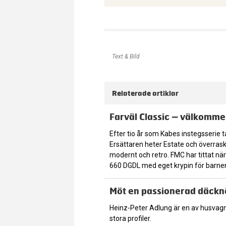
Text & Bild
Relaterade artiklar
Farväl Classic – välkomme
Efter tio år som Kabes instegsserie ta
Ersättaren heter Estate och överras
modernt och retro. FMC har tittat n
660 DGDL med eget krypin för barnen –
Möt en passionerad däckn
Heinz-Peter Adlung är en av husvag
stora profiler.