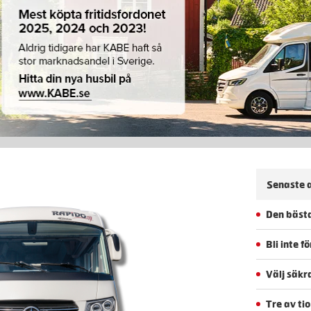
Senaste a
Den bästa
Bli inte 
Välj säkr
Tre av ti