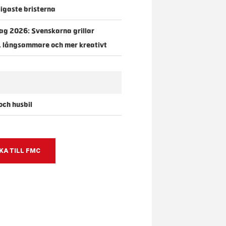
igaste bristerna
dag 2026: Svenskarna grillar
, långsammare och mer kreativt
ch husbil
KA TILL FMC