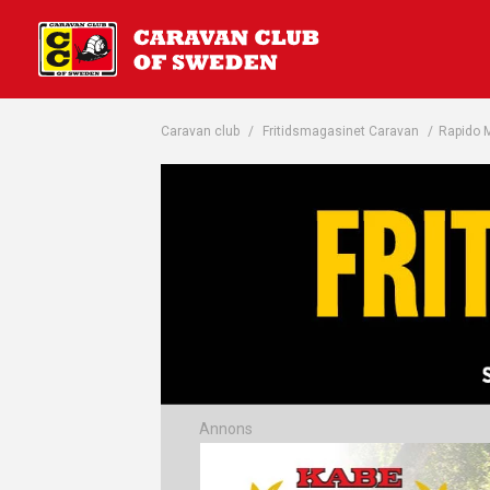
Caravan club
/
Fritidsmagasinet Caravan
/
Rapido M
Annons