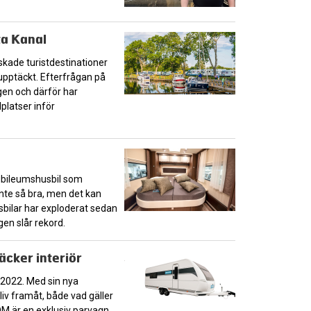
ta Kanal
skade turistdestinationer
upptäckt. Efterfrågan på
ngen och därför har
lplatser inför
jubileumshusbil som
inte så bra, men det kan
usbilar har exploderat sedan
gen slår rekord.
cker interiör
2022. Med sin nya
liv framåt, både vad gäller
QM är en exklusiv parvagn