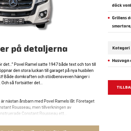
däck vanl
Grillens 
smartare
er på detaljerna
Kategori
Husvagn o
 det…” Povel Ramel satte 1947 både text och ton till
öppnar den stora luckan till garaget på nya husbilen
kt! Både domkraften och stödbensveven hänger i
 Och så fortsätter det…
TILLBA
o är nästan årsbarn med Povel Ramels låt. Företaget
stant Rousseau, men tillverkningen av
konstruerade Constant Rousseau ett…