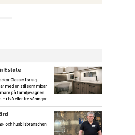
n Estate
ckar Classic för sig.
kar med en stil som mixar
ärmare på familjevagnen
 i två eller tre våningar.
örd
ns- och husbilsbranschen