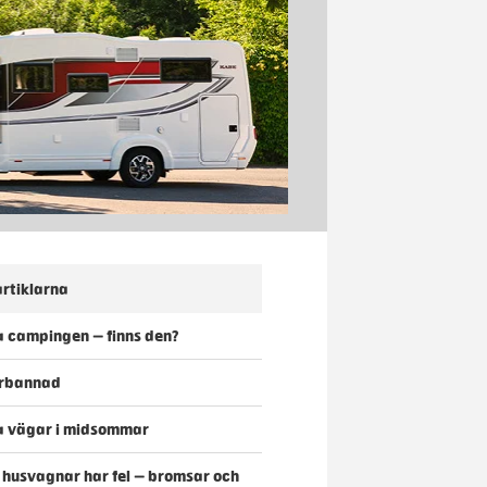
rtiklarna
 campingen – finns den?
förbannad
a vägar i midsommar
o husvagnar har fel – bromsar och