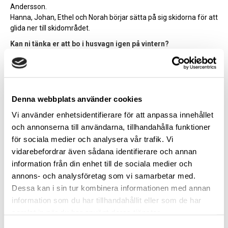
Andersson.
Hanna, Johan, Ethel och Norah börjar sätta på sig skidorna för att
glida ner till skidområdet.
Kan ni tänka er att bo i husvagn igen på vintern?
– Ja, ja, ja, säger Ethel.
Denna webbplats använder cookies
Vi använder enhetsidentifierare för att anpassa innehållet
och annonserna till användarna, tillhandahålla funktioner
för sociala medier och analysera vår trafik. Vi
vidarebefordrar även sådana identifierare och annan
information från din enhet till de sociala medier och
annons- och analysföretag som vi samarbetar med.
Dessa kan i sin tur kombinera informationen med annan
information som du har tillhandahållit eller som de har
Njut och ha skoj på Experium
samlat in när du har använt deras tjänster.
Samtyckesval