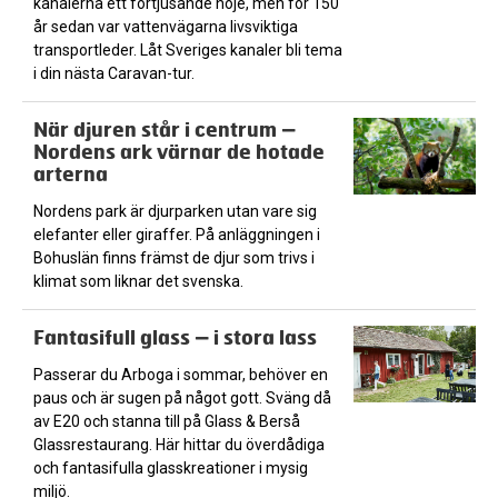
kanalerna ett förtjusande nöje, men för 150
år sedan var vattenvägarna livsviktiga
transportleder. Låt Sveriges kanaler bli tema
i din nästa Caravan-tur.
När djuren står i centrum –
Nordens ark värnar de hotade
arterna
Nordens park är djurparken utan vare sig
elefanter eller giraffer. På anläggningen i
Bohuslän finns främst de djur som trivs i
klimat som liknar det svenska.
Fantasifull glass – i stora lass
Passerar du Arboga i sommar, behöver en
paus och är sugen på något gott. Sväng då
av E20 och stanna till på Glass & Berså
Glassrestaurang. Här hittar du överdådiga
och fantasifulla glasskreationer i mysig
miljö.