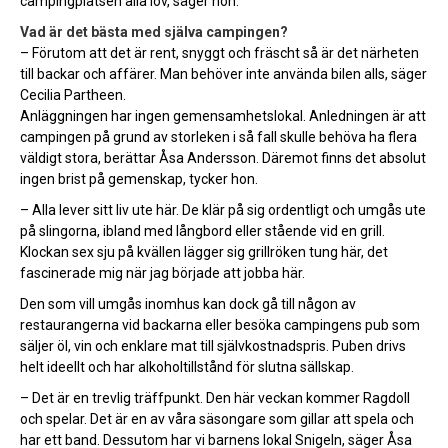
campingplatsen alla lov, säger hon.
Vad är det bästa med själva campingen?
– Förutom att det är rent, snyggt och fräscht så är det närheten
till backar och affärer. Man behöver inte använda bilen alls, säger
Cecilia Partheen.
Anläggningen har ingen gemensamhetslokal. Anledningen är att
campingen på grund av storleken i så fall skulle behöva ha flera
väldigt stora, berättar Åsa Andersson. Däremot finns det absolut
ingen brist på gemenskap, tycker hon.
– Alla lever sitt liv ute här. De klär på sig ordentligt och umgås ute
på slingorna, ibland med långbord eller stående vid en grill.
Klockan sex sju på kvällen lägger sig grillröken tung här, det
fascinerade mig när jag började att jobba här.
Den som vill umgås inomhus kan dock gå till någon av
restaurangerna vid backarna eller besöka campingens pub som
säljer öl, vin och enklare mat till självkostnadspris. Puben drivs
helt ideellt och har alkoholtillstånd för slutna sällskap.
– Det är en trevlig träffpunkt. Den här veckan kommer Ragdoll
och spelar. Det är en av våra säsongare som gillar att spela och
har ett band. Dessutom har vi barnens lokal Snigeln, säger Åsa