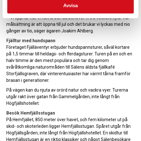
minuter. Du åker i dina vanliga skidkläder. Hjälm finns att låna,
Avvisa
men det går lika bra att använda sin egen skidhjälm.
– Vi öppnar när vi fått is och då behöver vi tre veckors kyla. Vår
målsättning är att öppna till jul och det brukar vi lyckas med nio
gånger av tio, säger ägaren Joakim Ahlberg.
Fjälltur med hundspann
Företaget Fjälläventyr erbjuder hundspannsturer, såväl kortare
på 1,5 timmar till heldags- och flerdagsturer. Turen på en och en
halv timme är den mest populära och tar dig genom
svåråtkomliga naturområden till Sälens äldsta fjällkafé
Storfjällsgraven, där vinterentusiaster har värmt tårna framför
brasan i generationer.
På vägen kan du njuta av orörd natur och vackra vyer. Turerna
utgår rakt över gatan från Gammelgården, inte långt från
Högfjällshotellet.
Besök Hemfjällsstugan
På Hemfjället, 850 meter över havet, och fem kilometer ut på
skid- och skoterleden ligger Hemfjällsstugan. Spåret utgår från
Högfjällsgården, inte långt från Högfjällshotellet. En skidtur till
Hemfjällsstugan är en riktig klassiker och något Sälenbesökare