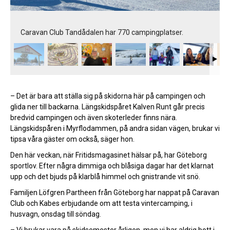
Caravan Club Tandådalen har 770 campingplatser.
– Det är bara att ställa sig på skidorna här på campingen och
glida ner till backarna. Längskidspåret Kalven Runt går precis
bredvid campingen och även skoterleder finns nära.
Längskidspåren i Myrflodammen, på andra sidan vägen, brukar vi
tipsa våra gäster om också, säger hon.
Den här veckan, när Fritidsmagasinet hälsar på, har Göteborg
sportlov. Efter några dimmiga och blåsiga dagar har det klarnat
upp och det bjuds på klarblå himmel och gnistrande vit snö.
Familjen Löfgren Partheen från Göteborg har nappat på Caravan
Club och Kabes erbjudande om att testa vintercamping, i
husvagn, onsdag till söndag.
– Vi brukar vara på skidsemester årligen, men vi har aldrig bott i