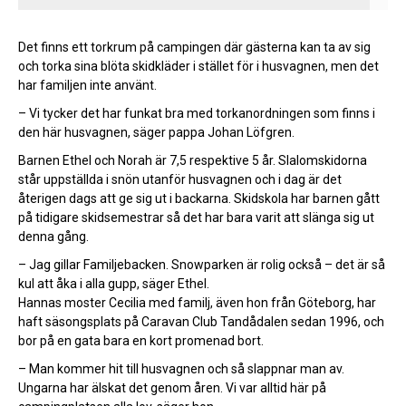
Det finns ett torkrum på campingen där gästerna kan ta av sig
och torka sina blöta skidkläder i stället för i husvagnen, men det
har familjen inte använt.
– Vi tycker det har funkat bra med torkanordningen som finns i
den här husvagnen, säger pappa Johan Löfgren.
Barnen Ethel och Norah är 7,5 respektive 5 år. Slalomskidorna
står uppställda i snön utanför husvagnen och i dag är det
återigen dags att ge sig ut i backarna. Skidskola har barnen gått
på tidigare skidsemestrar så det har bara varit att slänga sig ut
denna gång.
– Jag gillar Familjebacken. Snowparken är rolig också – det är så
kul att åka i alla gupp, säger Ethel.
Hannas moster Cecilia med familj, även hon från Göteborg, har
haft säsongsplats på Caravan Club Tandådalen sedan 1996, och
bor på en gata bara en kort promenad bort.
– Man kommer hit till husvagnen och så slappnar man av.
Ungarna har älskat det genom åren. Vi var alltid här på