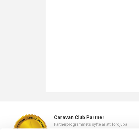
Caravan Club Partner
Partnerprogrammets syfte är att fördjupa
samarbetet mellan Caravan Club of Sweden oc
våra partners.