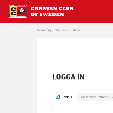
Skaraborg
/
Om oss
/
Historik
LOGGA IN
BankID
Medlemsnummer & L